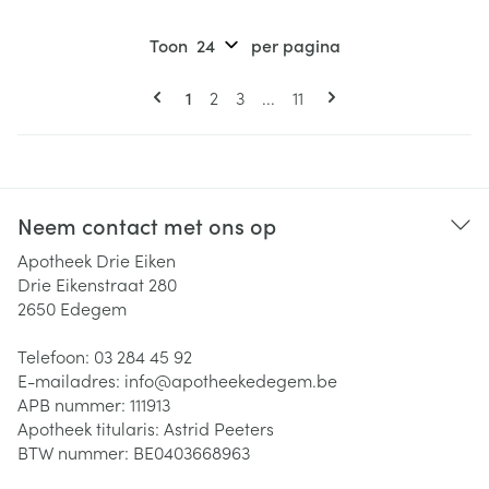
Toon
per pagina
Pagina's
U lees momenteel pagina
Pagina
Pagina
Pagina
1
2
3
...
11
Neem contact met ons op
Apotheek Drie Eiken
Drie Eikenstraat 280
2650
Edegem
Telefoon:
03 284 45 92
E-mailadres:
info@
apotheekedegem.be
APB nummer:
111913
Apotheek titularis:
Astrid Peeters
BTW nummer:
BE0403668963