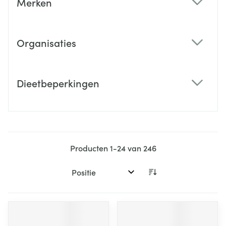
Merken
filter
Organisaties
filter
Dieetbeperkingen
filter
Producten
1
-
24
van
246
Sorteer op: