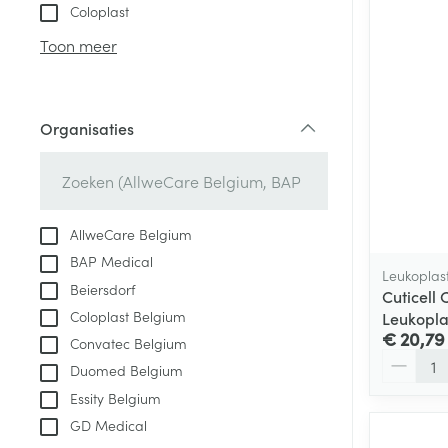
Aerosol toestel
kloven
Tabletten
Coloplast
Aerosol access
Blaren
Creme, gel en 
Toon meer
Zuurstof
Eelt
Eksteroog - lik
Ademhalingsste
Organisaties
Toon meer
filter
Spieren en gew
Specifiek voor
AllweCare Belgium
Naalden en spu
BAP Medical
Lichaamsverzo
Leukoplas
Infecties
Beiersdorf
Spuiten
Cuticell
Deodorant
Coloplast Belgium
Leukopla
Oplossing voor 
Gezichtsverzor
€ 20,79
Convatec Belgium
Naalden
Aantal
Luizen
Duomed Belgium
Naalden voor i
Essity Belgium
pennaalden
GD Medical
Diagnostica