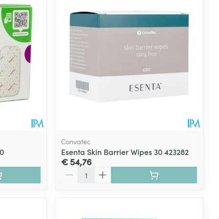
rende
Parfums en
geurproducten
Convatec
0
Esenta Skin Barrier Wipes 30 423282
€ 54,76
Aantal
CBD