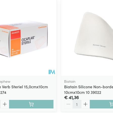
Nephew
Biatain
e Verb Steriel 15,0cmx10cm
Biatain Silicone Non-bord
0274
10cmx10cm 10 39022
€ 41,36
Aantal