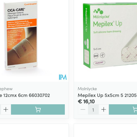
Toon meer
ging
Supplementen
Insectenwe
Mondmaskers
middelen
ssen
 -
id
d
Nephew
Molnlycke
e 12cmx 6cm 66030702
Mepilex Up 5x5cm 5 21205
€ 16,10
Aantal
Zelfbruiner
Scheren