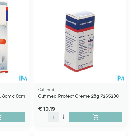
Cutimed
s. 8cmx10cm
Cutimed Protect Creme 28g 7265200
€ 10,19
Aantal