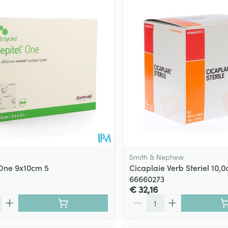
Smith & Nephew
One 9x10cm 5
Cicaplaie Verb Steriel 10,
66660273
€ 32,16
Aantal