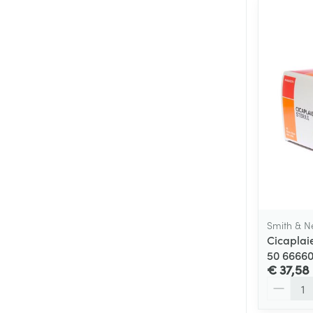
Smith & 
Cicaplai
50 6666
€ 37,58
Aantal