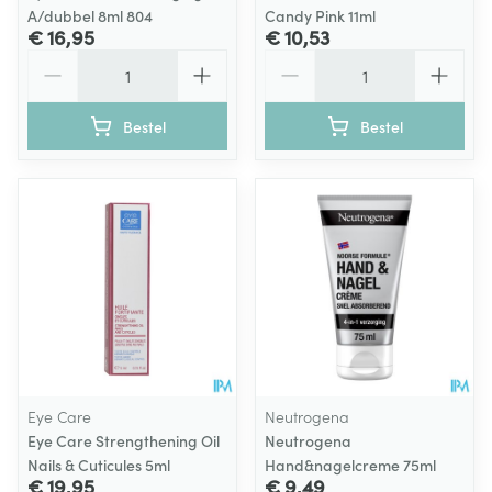
A/dubbel 8ml 804
Candy Pink 11ml
€ 16,95
€ 10,53
Aantal
Aantal
Bestel
Bestel
Eye Care
Neutrogena
Eye Care Strengthening Oil
Neutrogena
Nails & Cuticules 5ml
Hand&nagelcreme 75ml
€ 19,95
€ 9,49