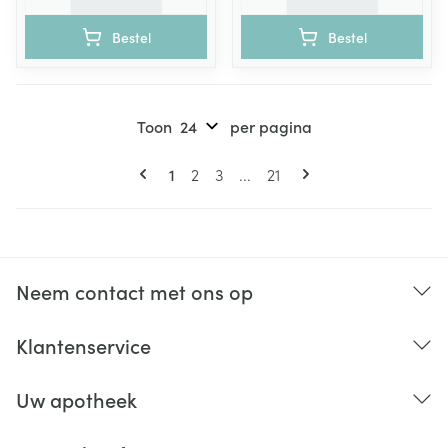
Bestel
Bestel
Toon
per pagina
Pagina's
U lees momenteel pagina
Pagina
Pagina
Pagina
1
2
3
...
21
Neem contact met ons op
Klantenservice
Uw apotheek