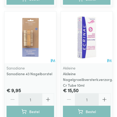
Sanodiane
Akileine
Sanodiane 43 Nagelborstel
Akileine
Nagelgroei&versterk.verzorg.
Cr Tube 10ml
€ 9,95
€ 15,50
Aantal
Aantal
Bestel
Bestel