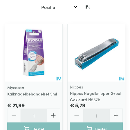
Sorteer op:
Nippes
Mycosan
Nippes Nagelknipper Groot
Kalknagelbehandelset 5ml
Gekleurd N557b
€ 21,99
€ 5,79
Aantal
Aantal
Bestel
Bestel