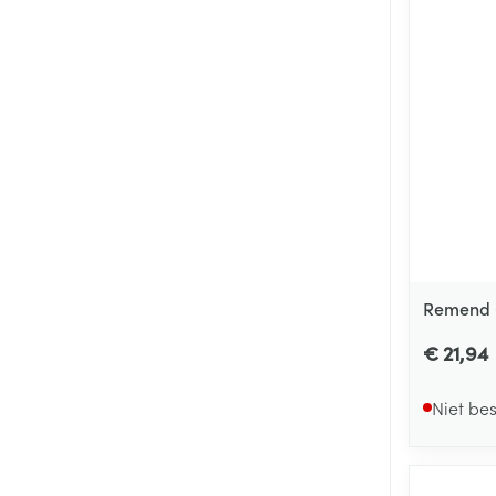
Remend 
€ 21,94
Niet be