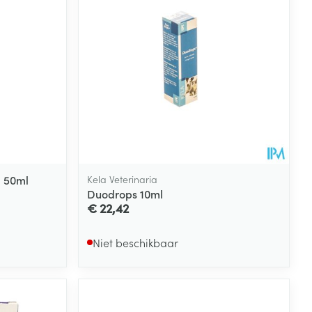
rende
Parfums en
geurproducten
 50ml
Kela Veterinaria
Duodrops 10ml
€ 22,42
CBD
Niet beschikbaar