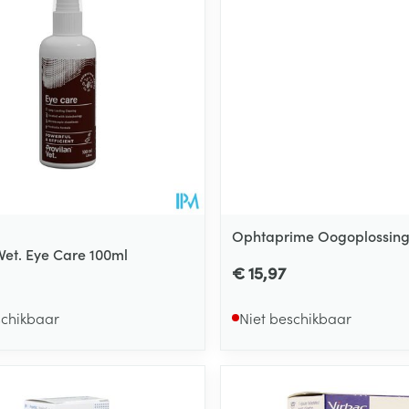
ging
Supplementen
Insectenwe
Mondmaskers
middelen
ssen
 -
id
d
Ophtaprime Oogoplossing
 Vet. Eye Care 100ml
€ 15,97
Zelfbruiner
Scheren
schikbaar
Niet beschikbaar