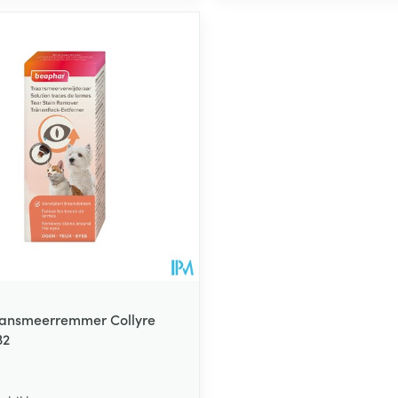
aansmeerremmer Collyre
32