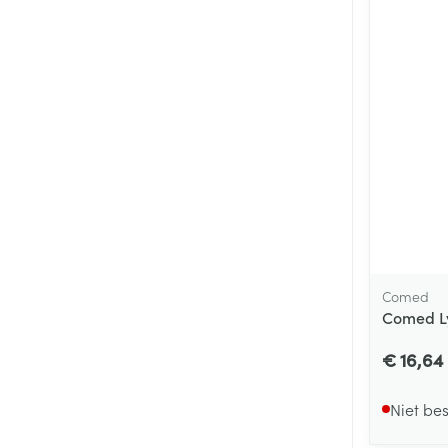
Comed
Comed Ly
€ 16,64
Niet be