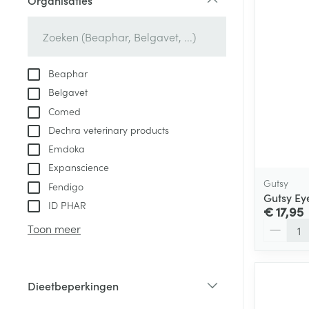
Organisaties
Aerosol access
Blaren
Creme, gel en 
filter
Zuurstof
Eelt
Eksteroog - lik
Ademhalingsste
Beaphar
Toon meer
Belgavet
Comed
Spieren en gew
Dechra veterinary products
Specifiek voor
Emdoka
Naalden en spu
Lichaamsverzo
Expanscience
Infecties
Spuiten
Gutsy
Deodorant
Fendigo
Gutsy Ey
Oplossing voor 
ID PHAR
Gezichtsverzor
€ 17,95
Naalden
Aantal
Luizen
Toon meer
Naalden voor i
pennaalden
Diagnostica
Dieetbeperkingen
Toon meer
filter