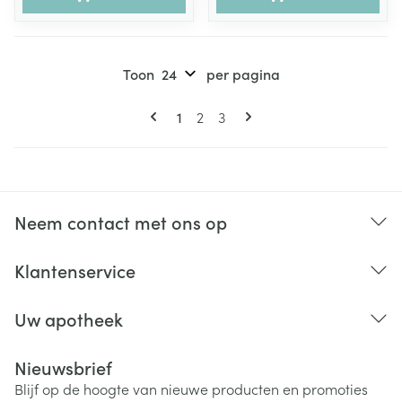
Toon
per pagina
Pagina's
U lees momenteel pagina
Pagina
Pagina
1
2
3
Neem contact met ons op
Klantenservice
Uw apotheek
Nieuwsbrief
Blijf op de hoogte van nieuwe producten en promoties