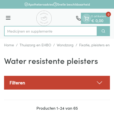
Dia 1 van 1
Ga naar de inhoud
Apothekersadvies
Snelle beschikbaarheid
0
0 artikelen
Menu
€ 0,00
Medic
Zoek
Product, merk, categorie...
Home
/
Thuiszorg en EHBO
/
Wondzorg
/
Fixatie, pleisters en s
Water resistente pleisters
Filteren
Producten
1
-
24
van
65