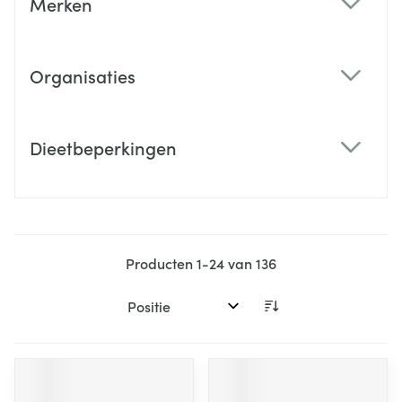
Merken
filter
Organisaties
filter
Dieetbeperkingen
filter
Producten
1
-
24
van
136
Sorteer op: