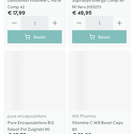
Davitamon Vitamine C Forte
Supradyn Energy Comp 90
Comp 42
Nf Verv.3150273
€ 17,99
€ 49,95
Aantal
Aantal
Bestel
Bestel
pure encapsulations
Will Pharma
Pure Encapsulations B12
Vitamine C Will Boost Caps
Folaat Pot Zuigtabl 90
60