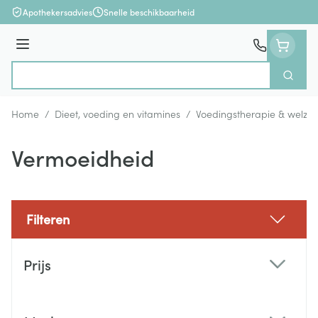
Ga naar de inhoud
Apothekersadvies
Snelle beschikbaarheid
Menu
Zoek
Product, merk, categorie...
Home
/
Dieet, voeding en vitamines
/
Voedingstherapie & welzijn
Vermoeidheid
Filteren
Doorgaan naar productlijst
Prijs
filter