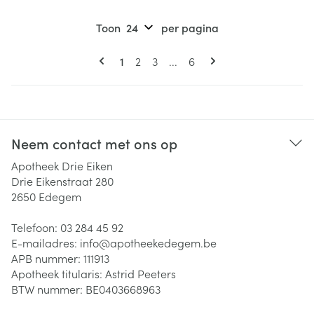
Toon
per pagina
Pagina's
U lees momenteel pagina
Pagina
Pagina
Pagina
1
2
3
...
6
Neem contact met ons op
Apotheek Drie Eiken
Drie Eikenstraat 280
2650
Edegem
Telefoon:
03 284 45 92
E-mailadres:
info@
apotheekedegem.be
APB nummer:
111913
Apotheek titularis:
Astrid Peeters
BTW nummer:
BE0403668963