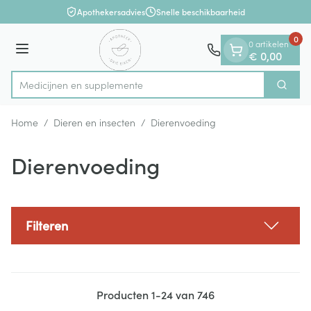
Dia 1 van 1
Ga naar de inhoud
Apothekersadvies
Snelle beschikbaarheid
0
0 artikelen
Menu
€ 0,00
Medic
Zoek
Product, merk, categorie...
Home
/
Dieren en insecten
/
Dierenvoeding
Dierenvoeding
Filteren
Producten
1
-
24
van
746