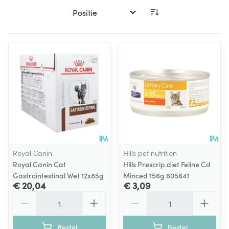
Sorteer op:
Royal Canin
Hills pet nutrition
Royal Canin Cat
Hills Prescrip.diet Feline Cd
Gastrointestinal Wet 12x85g
Minced 156g 605641
€ 20,04
€ 3,09
Aantal
Aantal
Bestel
Bestel