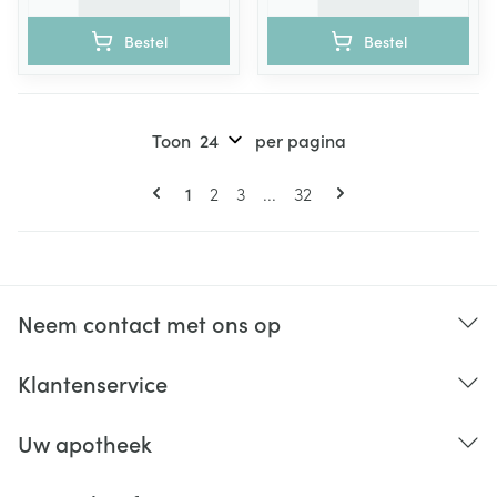
Bestel
Bestel
Toon
per pagina
Pagina's
U lees momenteel pagina
Pagina
Pagina
Pagina
1
2
3
...
32
Neem contact met ons op
Klantenservice
Uw apotheek