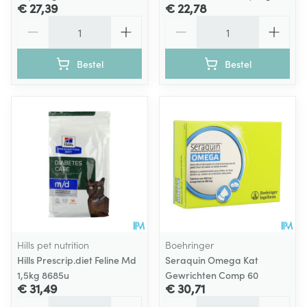
€ 27,39
€ 22,78
Aantal
Aantal
Bestel
Bestel
Hills pet nutrition
Boehringer
Hills Prescrip.diet Feline Md
Seraquin Omega Kat
1,5kg 8685u
Gewrichten Comp 60
€ 31,49
€ 30,71
Aantal
Aantal