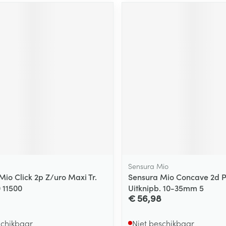
ging
Supplementen
Insectenwe
Mondmaskers
middelen
ssen
 -
id
d
Zelfbruiner
Scheren
Sensura Mio
Mio Click 2p Z/uro Maxi Tr.
Sensura Mio Concave 2d P
 11500
Uitknipb. 10-35mm 5
€ 56,98
schikbaar
Niet beschikbaar