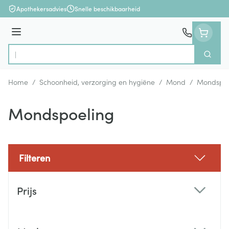
Ga naar de inhoud
Apothekersadvies
Snelle beschikbaarheid
Menu
Zoek
Product, merk, categorie...
Home
/
Schoonheid, verzorging en hygiëne
/
Mond
/
Mondspoe
Mondspoeling
Filteren
Doorgaan naar productlijst
Prijs
filter