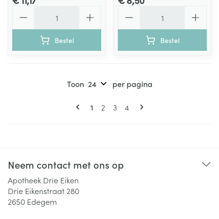
€ 11,17
€ 8,50
Aantal
Aantal
Bestel
Bestel
Toon
per pagina
Pagina's
U lees momenteel pagina
Pagina
Pagina
Pagina
1
2
3
4
Neem contact met ons op
Apotheek Drie Eiken
Drie Eikenstraat 280
2650
Edegem