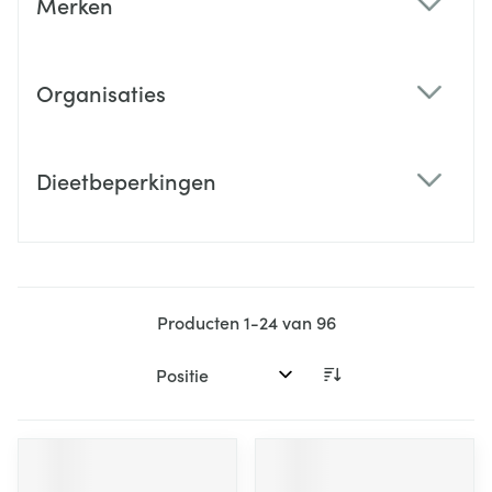
Merken
filter
Organisaties
filter
Dieetbeperkingen
filter
Producten
1
-
24
van
96
Sorteer op: