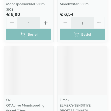
Mondspoelmiddel 500ml
Mondwater 500ml
3104
€ 6,80
€ 8,54
Aantal
Aantal
Bestel
Bestel
O7
Elmex
O7 Active Mondspoeling
ELMEX® SENSITIVE
500ml O7ms
PROFESSIONAL™