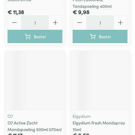
Tandspoeling 400ml
€ 11,38
€ 9,98
Aantal
Aantal
Bestel
Bestel
O7
Elgydium
O7 Active Zacht
Elgydium Fresh Mondspray
Mondspoeling 500ml 0704nl
15ml