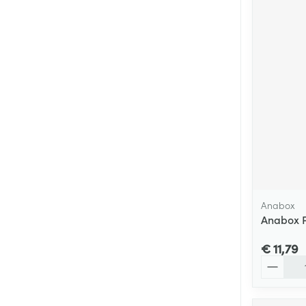
Anabox
Anabox P
€ 11,79
Aantal