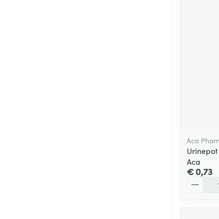
Aca Phar
Urinepot
Aca
€ 0,73
Aantal