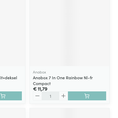
rende
Parfums en
geurproducten
Anabox
it+deksel
Anabox 7 In One Rainbow Nl-fr
Compact
CBD
€ 11,79
Aantal