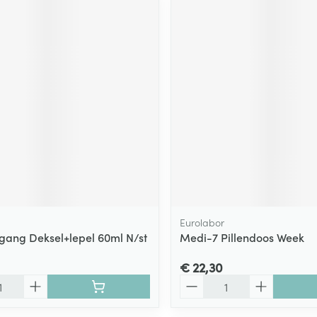
Eurolabor
lgang Deksel+lepel 60ml N/st
Medi-7 Pillendoos Week
€ 22,30
Aantal