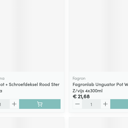
ging
Supplementen
Insectenwe
Mondmaskers
middelen
ssen
 -
id
d
ma
Fagron
ot + Schroefdeksel Rood Ster
Fagronlab Unguator Pot W
a
Z/vijs 4x300ml
Zelfbruiner
Scheren
€ 21,68
Aantal