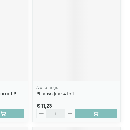
Alphamega
araat Pr
Pillensnijder 4 In 1
€ 11,23
Aantal