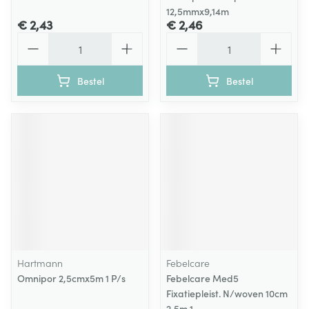
12,5mmx9,14m
€ 2,43
€ 2,46
Aantal
Aantal
Bestel
Bestel
Hartmann
Febelcare
Omnipor 2,5cmx5m 1 P/s
Febelcare Med5
Fixatiepleist. N/woven 10cm
2,5m 1