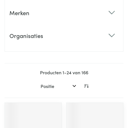
Merken
filter
Organisaties
filter
Producten
1
-
24
van
166
Sorteer op: