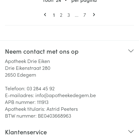
Pagina's
U lees momenteel pagina
Pagina
Pagina
Pagina
1
2
3
...
7
Neem contact met ons op
Apotheek Drie Eiken
Drie Eikenstraat 280
2650
Edegem
Telefoon:
03 284 45 92
E-mailadres:
info@
apotheekedegem.be
APB nummer:
111913
Apotheek titularis:
Astrid Peeters
BTW nummer:
BE0403668963
Klantenservice