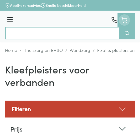
Ga naar de inhoud
Apothekersadvies
Snelle beschikbaarheid
Menu
Zoek
Product, merk, categorie...
Home
/
Thuiszorg en EHBO
/
Wondzorg
/
Fixatie, pleisters en s
Kleefpleisters voor
verbanden
Filteren
Doorgaan naar productlijst
Prijs
filter