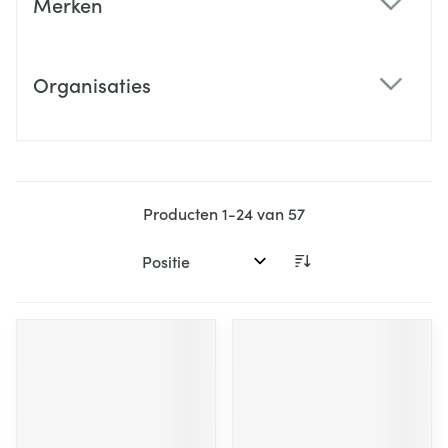
Merken
filter
Organisaties
filter
Producten
1
-
24
van
57
Sorteer op: