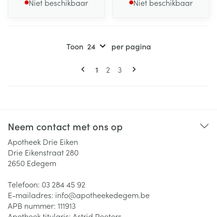
Niet beschikbaar
Niet beschikbaar
Toon
per pagina
Pagina's
U lees momenteel pagina
Pagina
Pagina
1
2
3
Neem contact met ons op
Apotheek Drie Eiken
Drie Eikenstraat 280
2650
Edegem
Telefoon:
03 284 45 92
E-mailadres:
info@
apotheekedegem.be
APB nummer:
111913
Apotheek titularis:
Astrid Peeters