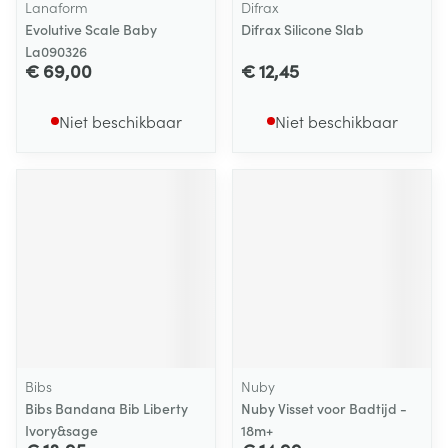
Lanaform
Difrax
Evolutive Scale Baby
Difrax Silicone Slab
La090326
€ 69,00
€ 12,45
Niet beschikbaar
Niet beschikbaar
Bibs
Nuby
Bibs Bandana Bib Liberty
Nuby Visset voor Badtijd -
Ivory&sage
18m+