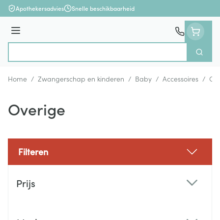
Ga naar de inhoud
Apothekersadvies
Snelle beschikbaarheid
Menu
Zoek
Product, merk, categorie...
Home
/
Zwangerschap en kinderen
/
Baby
/
Accessoires
/
Ove
Overige
Filteren
Doorgaan naar productlijst
Prijs
filter