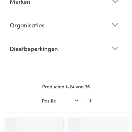
Merken
filter
Organisaties
filter
Dieetbeperkingen
filter
Producten
1
-
24
van
36
Sorteer op: