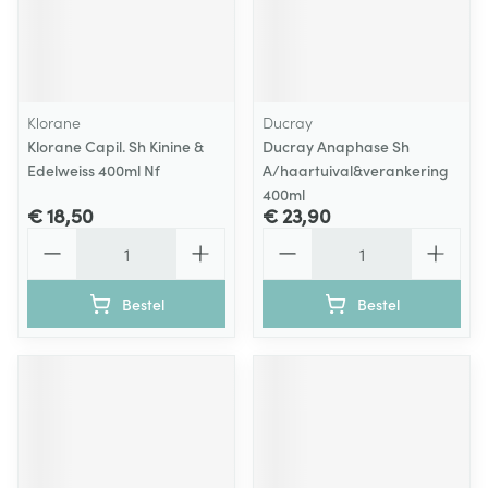
Klorane
Ducray
Klorane Capil. Sh Kinine &
Ducray Anaphase Sh
Edelweiss 400ml Nf
A/haartuival&verankering
400ml
€ 18,50
€ 23,90
Aantal
Aantal
Bestel
Bestel