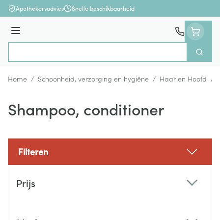
Ga naar de inhoud
Apothekersadvies
Snelle beschikbaarheid
Menu
Zoek
Product, merk, categorie...
Home
/
Schoonheid, verzorging en hygiëne
/
Haar en Hoofd
/
Shampoo, conditioner
Filteren
Doorgaan naar productlijst
Prijs
filter