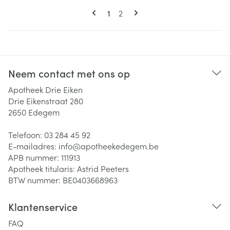
Pagina's
U lees momenteel pagina
Pagina
1
2
Neem contact met ons op
Apotheek Drie Eiken
Drie Eikenstraat 280
2650
Edegem
Telefoon:
03 284 45 92
E-mailadres:
info@
apotheekedegem.be
APB nummer:
111913
Apotheek titularis:
Astrid Peeters
BTW nummer:
BE0403668963
Klantenservice
FAQ