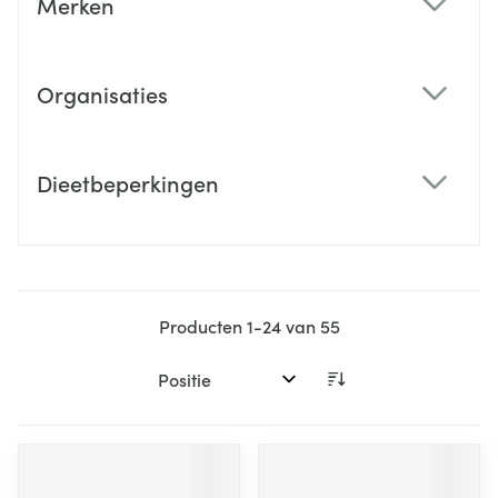
Merken
filter
Organisaties
filter
Dieetbeperkingen
filter
Producten
1
-
24
van
55
Sorteer op: