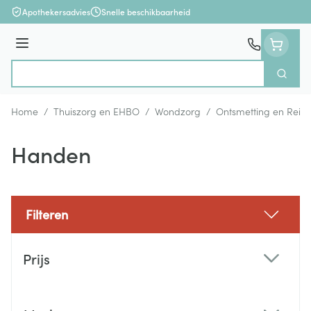
Ga naar de inhoud
Apothekersadvies
Snelle beschikbaarheid
Menu
Zoek
Product, merk, categorie...
Home
/
Thuiszorg en EHBO
/
Wondzorg
/
Ontsmetting en Reini
Handen
Filteren
Doorgaan naar productlijst
Prijs
filter