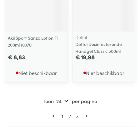
Dettol
Akil Sport Sanzo Lotion Fl
Dettol Desinfecterende
200ml 10370
Handgel Classic 500ml
€ 8,83
€ 19,98
Niet beschikbaar
Niet beschikbaar
Toon
per pagina
Pagina's
U lees momenteel pagina
Pagina
Pagina
1
2
3