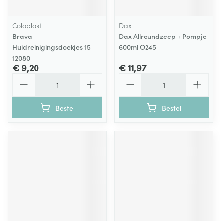
Coloplast
Dax
Brava
Dax Allroundzeep + Pompje
Huidreinigingsdoekjes 15
600ml O245
12080
€ 9,20
€ 11,97
Aantal
Aantal
Bestel
Bestel