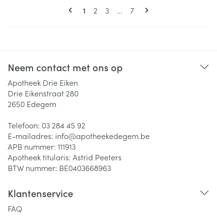
Pagina's
U lees momenteel pagina
Pagina
Pagina
Pagina
1
2
3
...
7
Neem contact met ons op
Apotheek Drie Eiken
Drie Eikenstraat 280
2650
Edegem
Telefoon:
03 284 45 92
E-mailadres:
info@
apotheekedegem.be
APB nummer:
111913
Apotheek titularis:
Astrid Peeters
BTW nummer:
BE0403668963
Klantenservice
FAQ