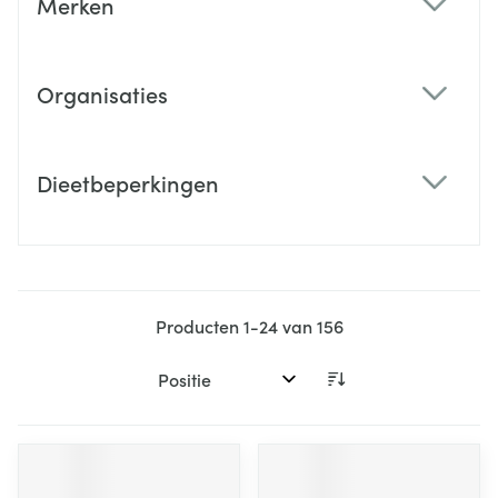
Merken
filter
Organisaties
filter
Dieetbeperkingen
filter
Producten
1
-
24
van
156
Sorteer op: