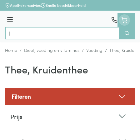
Ga naar de inhoud
Apothekersadvies
Snelle beschikbaarheid
Menu
Zoek
Product, merk, categorie...
Home
/
Dieet, voeding en vitamines
/
Voeding
/
Thee, Kruident
Thee, Kruidenthee
Filteren
Doorgaan naar productlijst
Prijs
filter