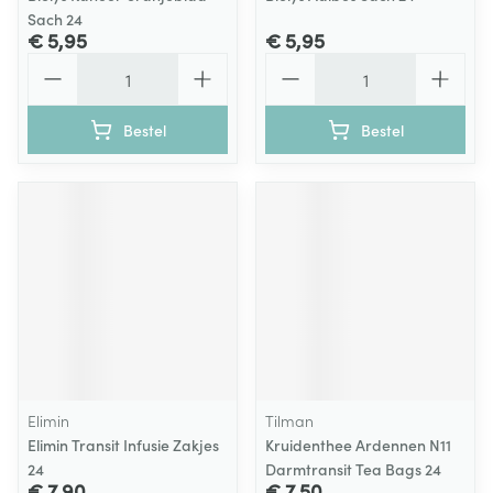
Sach 24
€ 5,95
€ 5,95
Aantal
Aantal
Bestel
Bestel
Elimin
Tilman
Elimin Transit Infusie Zakjes
Kruidenthee Ardennen N11
24
Darmtransit Tea Bags 24
€ 7,90
€ 7,50