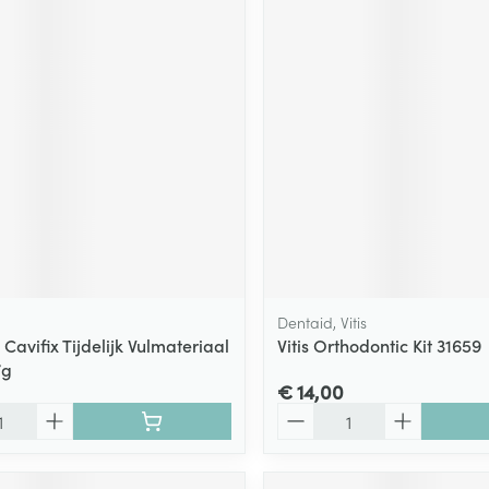
ging
Supplementen
Insectenwe
Mondmaskers
middelen
ssen
 -
id
d
Dentaid, Vitis
Cavifix Tijdelijk Vulmateriaal
Vitis Orthodontic Kit 31659
Zelfbruiner
Scheren
7g
€ 14,00
Aantal