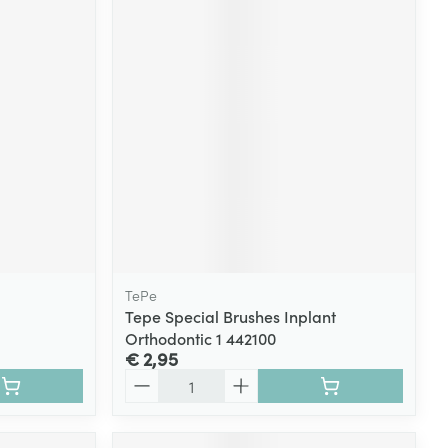
rende
Parfums en
geurproducten
TePe
Tepe Special Brushes Inplant
CBD
Orthodontic 1 442100
€ 2,95
Aantal