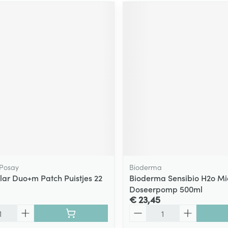
 Posay
Bioderma
clar Duo+m Patch Puistjes 22
Bioderma Sensibio H2o Mic
Doseerpomp 500ml
€ 23,45
Aantal