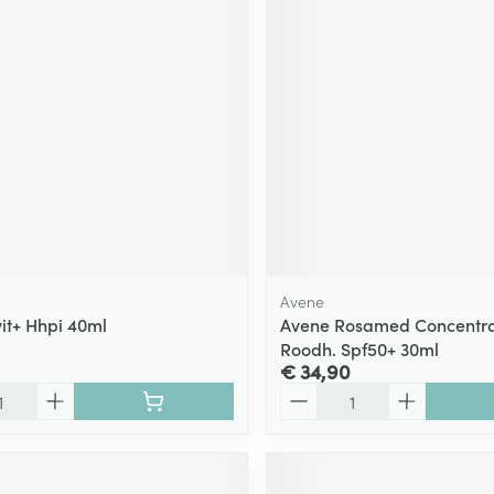
ging
Supplementen
Insectenwe
Mondmaskers
middelen
ssen
 -
id
d
Avene
vit+ Hhpi 40ml
Avene Rosamed Concentra
Roodh. Spf50+ 30ml
Zelfbruiner
Scheren
€ 34,90
Aantal