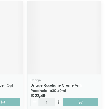
Uriage
el. Opl
Uriage Roseliane Creme Anti
Roodheid Ip30 40ml
€ 22,49
Aantal