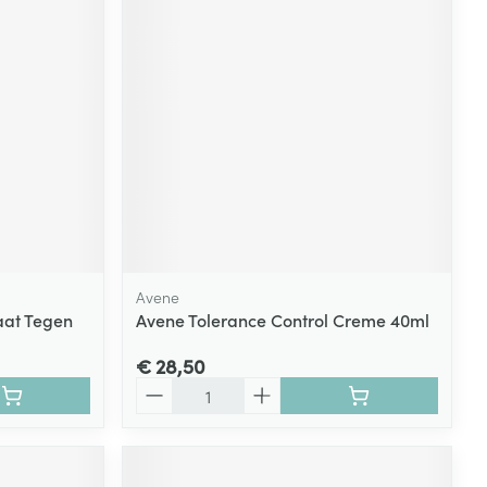
rende
Parfums en
geurproducten
Avene
at Tegen
Avene Tolerance Control Creme 40ml
CBD
€ 28,50
Aantal