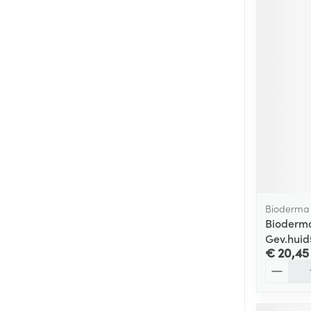
Bioderma
Bioderma
Gev.hui
€ 20,45
Aantal