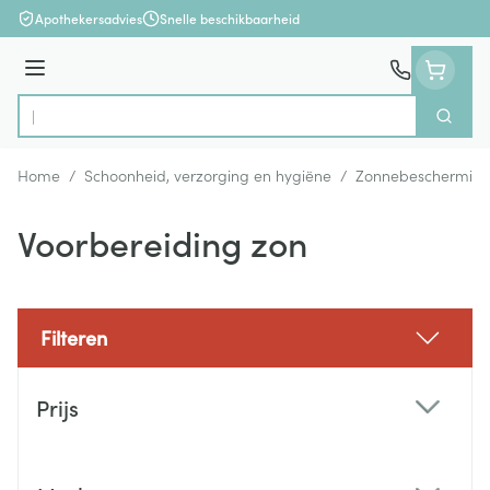
Ga naar de inhoud
Apothekersadvies
Snelle beschikbaarheid
Menu
Zoek
Product, merk, categorie...
Home
/
Schoonheid, verzorging en hygiëne
/
Zonnebeschermin
Voorbereiding zon
Filteren
Doorgaan naar productlijst
Prijs
filter