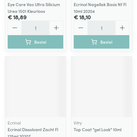
Eye Care Vao Ultra Silicium
Ecrinal Nagellak Basis Nf Fl
Urea 1501 Kleurloos
10ml 20204
€ 18,89
€ 18,10
Aantal
Aantal
Bestel
Bestel
Ecrinal
Vitry
Ecrinal Dissolvant Zacht Fl
Top Coat "gel Look" 10ml
125ml 20207