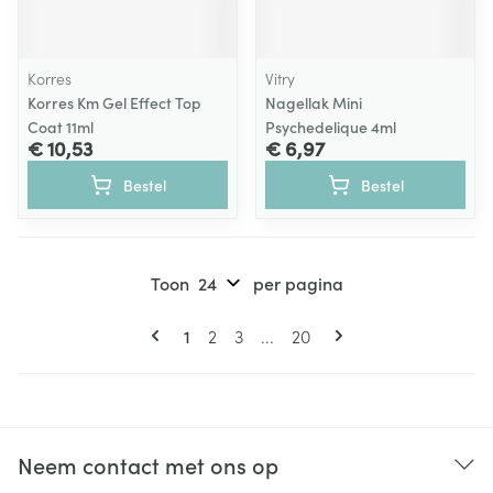
Korres
Vitry
Korres Km Gel Effect Top
Nagellak Mini
Coat 11ml
Psychedelique 4ml
€ 10,53
€ 6,97
Bestel
Bestel
Toon
per pagina
Pagina's
U lees momenteel pagina
Pagina
Pagina
Pagina
1
2
3
...
20
Neem contact met ons op