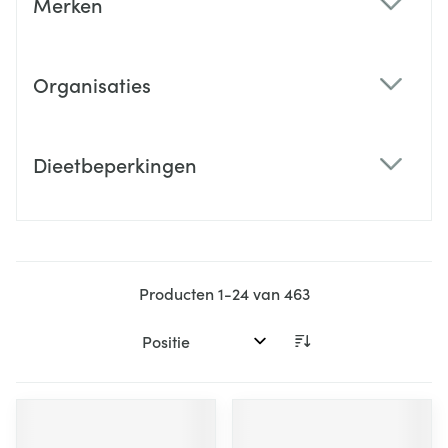
Merken
filter
Organisaties
filter
Dieetbeperkingen
filter
Producten
1
-
24
van
463
Sorteer op: