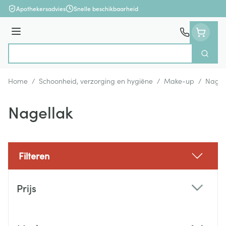
Ga naar de inhoud
Apothekersadvies
Snelle beschikbaarheid
Menu
Zoek
Product, merk, categorie...
Home
/
Schoonheid, verzorging en hygiëne
/
Make-up
/
Nagel
Nagellak
Filteren
Doorgaan naar productlijst
Prijs
filter