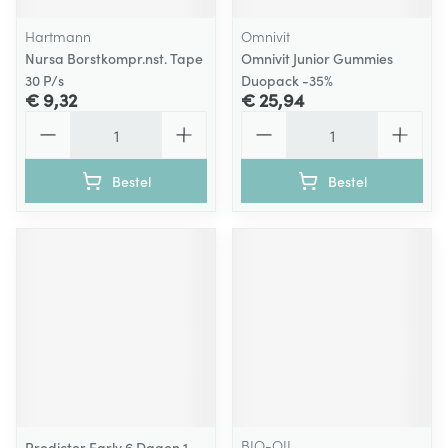
Hartmann
Omnivit
Nursa Borstkompr.nst. Tape
Omnivit Junior Gummies
30 P/s
Duopack -35%
€ 9,32
€ 25,94
Aantal
Aantal
Bestel
Bestel
BIO-OIL
Predictor Early 6 Dagen 1