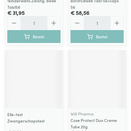
1kinderwens Zwang. 8wek
Borstv.8wek Tabl 56+caps
Tabl56
56
€ 31,95
€ 58,56
Aantal
Aantal
Bestel
Bestel
Will Pharma
Elle-test
Cose Protect Duo Creme
Zwangerschapstest
Tube 20g