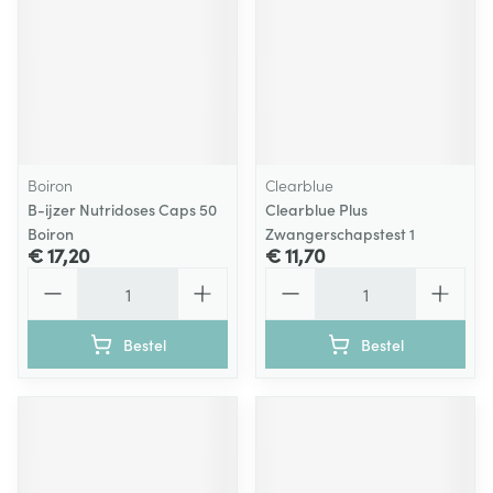
Boiron
Clearblue
B-ijzer Nutridoses Caps 50
Clearblue Plus
Boiron
Zwangerschapstest 1
€ 17,20
€ 11,70
Aantal
Aantal
Bestel
Bestel