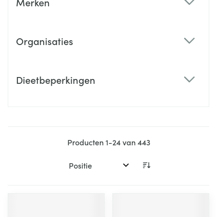
Merken
filter
Organisaties
filter
Dieetbeperkingen
filter
Producten
1
-
24
van
443
Sorteer op: