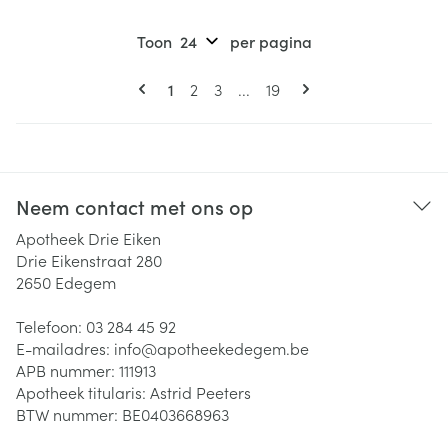
Toon
per pagina
Pagina's
U lees momenteel pagina
Pagina
Pagina
Pagina
1
2
3
...
19
Neem contact met ons op
Apotheek Drie Eiken
Drie Eikenstraat 280
2650
Edegem
Telefoon:
03 284 45 92
E-mailadres:
info@
apotheekedegem.be
APB nummer:
111913
Apotheek titularis:
Astrid Peeters
BTW nummer:
BE0403668963