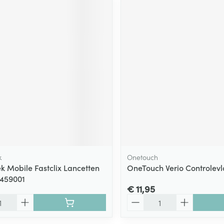
k
Onetouch
k Mobile Fastclix Lancetten
OneTouch Verio Controlevlo
8459001
€ 11,95
Aantal