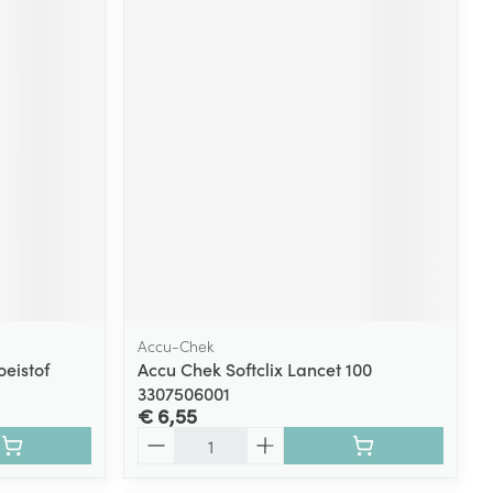
Accu-Chek
eistof
Accu Chek Softclix Lancet 100
3307506001
€ 6,55
Aantal