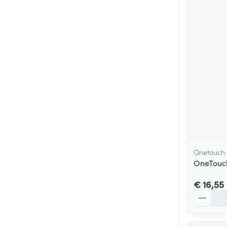
Onetouch
OneTouch
€ 16,55
Aantal