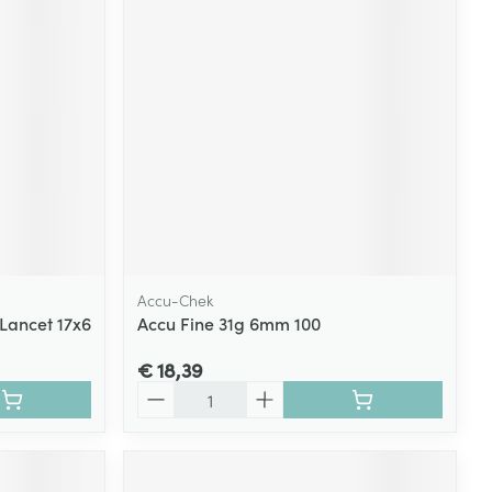
rende
Parfums en
geurproducten
Accu-Chek
 Lancet 17x6
Accu Fine 31g 6mm 100
CBD
€ 18,39
Aantal