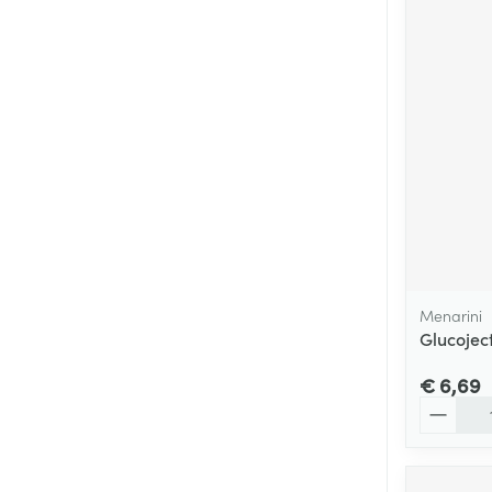
Menarini
Glucoject
€ 6,69
Aantal