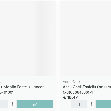
k
Accu-Chek
k Mobile Fastclix Lancet
Accu Chek Fastclix (prikke
8491001
1x6)05864666171
€ 18,47
Aantal