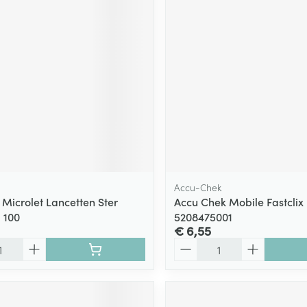
ging
Supplementen
Insectenwe
Mondmaskers
middelen
ssen
 -
id
d
Accu-Chek
 Microlet Lancetten Ster
Accu Chek Mobile Fastclix
 100
5208475001
Zelfbruiner
Scheren
€ 6,55
Aantal