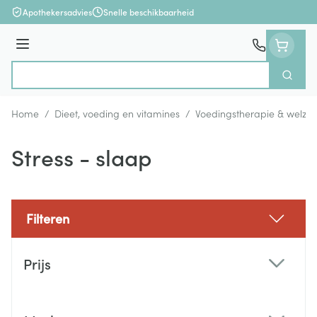
Ga naar de inhoud
Apothekersadvies
Snelle beschikbaarheid
Menu
Zoek
Product, merk, categorie...
Home
/
Dieet, voeding en vitamines
/
Voedingstherapie & welzijn
Stress - slaap
Filteren
Doorgaan naar productlijst
Prijs
filter