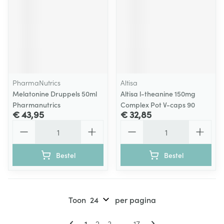
PharmaNutrics
Altisa
Melatonine Druppels 50ml
Altisa l-theanine 150mg
Pharmanutrics
Complex Pot V-caps 90
€ 43,95
€ 32,85
Aantal
Aantal
Bestel
Bestel
Toon
per pagina
Pagina's
U lees momenteel pagina
Pagina
Pagina
Pagina
1
2
3
...
17