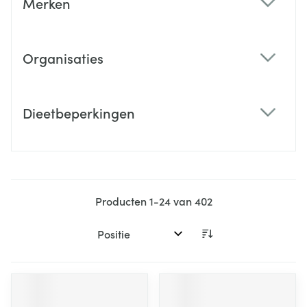
Merken
filter
Organisaties
filter
Dieetbeperkingen
filter
Producten
1
-
24
van
402
Sorteer op: