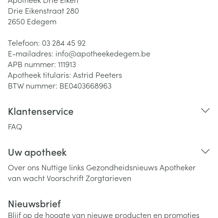
Drie Eikenstraat 280
2650
Edegem
Telefoon:
03 284 45 92
E-mailadres:
info@
apotheekedegem.be
APB nummer:
111913
Apotheek titularis:
Astrid Peeters
BTW nummer:
BE0403668963
Klantenservice
FAQ
Uw apotheek
Over ons
Nuttige links
Gezondheidsnieuws
Apotheker
van wacht
Voorschrift
Zorgtarieven
Nieuwsbrief
Blijf op de hoogte van nieuwe producten en promoties