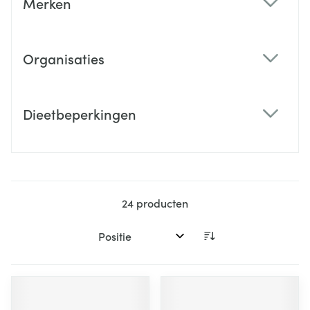
Merken
filter
Organisaties
filter
Dieetbeperkingen
filter
24
producten
Sorteer op: