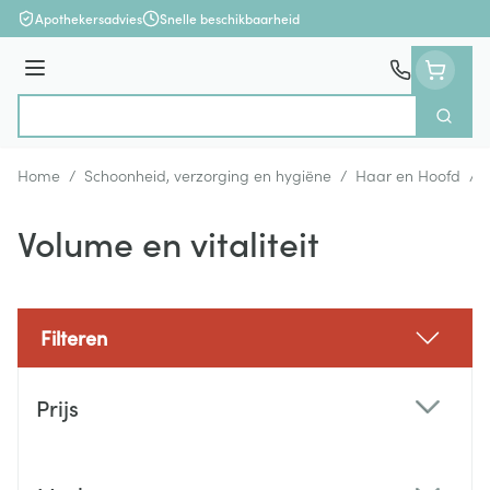
Ga naar de inhoud
Apothekersadvies
Snelle beschikbaarheid
Menu
Zoek
Product, merk, categorie...
Home
/
Schoonheid, verzorging en hygiëne
/
Haar en Hoofd
/
Volume en vitaliteit
Filteren
Doorgaan naar productlijst
Prijs
filter