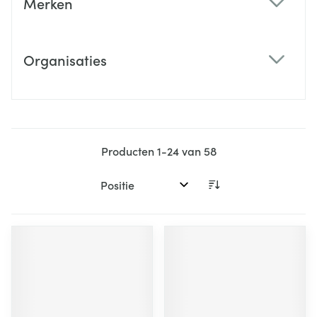
Merken
filter
Organisaties
filter
Producten
1
-
24
van
58
Sorteer op: