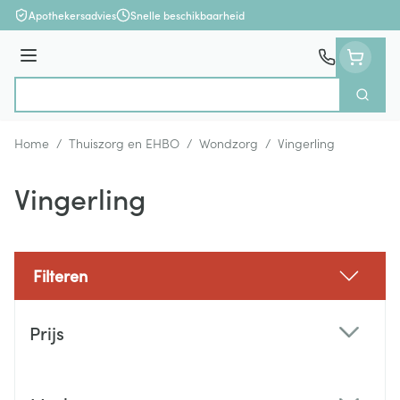
Ga naar de inhoud
Apothekersadvies
Snelle beschikbaarheid
Menu
Zoek
Product, merk, categorie...
Home
/
Thuiszorg en EHBO
/
Wondzorg
/
Vingerling
Vingerling
Filteren
Doorgaan naar productlijst
Prijs
filter