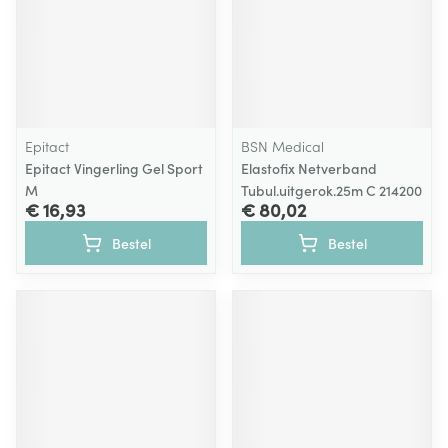
Epitact
BSN Medical
Epitact Vingerling Gel Sport
Elastofix Netverband
M
Tubul.uitgerok.25m C 214200
€ 16,93
€ 80,02
Bestel
Bestel