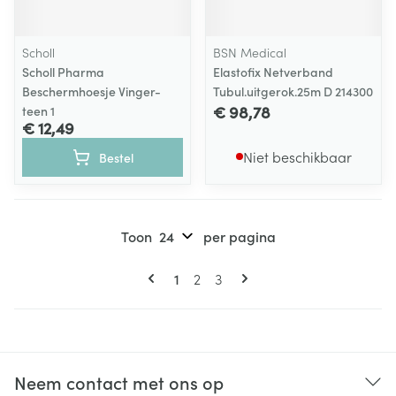
Scholl
BSN Medical
Scholl Pharma
Elastofix Netverband
Beschermhoesje Vinger-
Tubul.uitgerok.25m D 214300
€ 98,78
teen 1
€ 12,49
Niet beschikbaar
Bestel
Toon
per pagina
Pagina's
U lees momenteel pagina
Pagina
Pagina
1
2
3
Neem contact met ons op