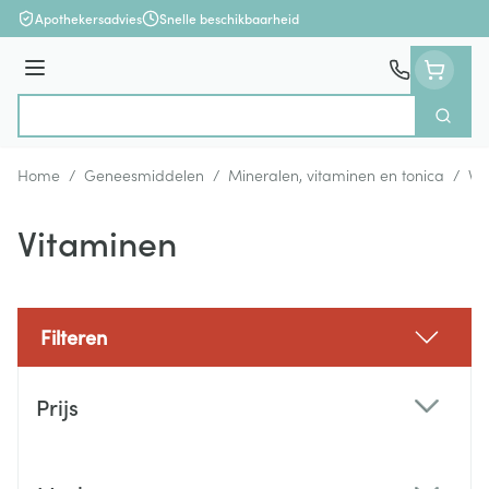
Ga naar de inhoud
Apothekersadvies
Snelle beschikbaarheid
Menu
Zoek
Product, merk, categorie...
Home
/
Geneesmiddelen
/
Mineralen, vitaminen en tonica
/
Vi
Vitaminen
Filteren
Doorgaan naar productlijst
Prijs
filter