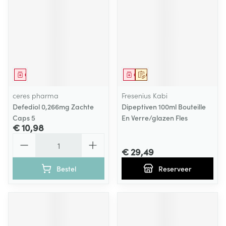
Geneesmiddel
Geneesmiddel
Op voorschrift
ceres pharma
Fresenius Kabi
Defediol 0,266mg Zachte
Dipeptiven 100ml Bouteille
Caps 5
En Verre/glazen Fles
€ 10,98
Aantal
€ 29,49
Bestel
Reserveer