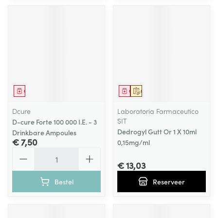
Geneesmiddel
Geneesmiddel
Op voorschrift
Dcure
Laboratoria Farmaceutico
SIT
D-cure Forte 100 000 I.E. - 3
Dedrogyl Gutt Or 1 X 10ml
Drinkbare Ampoules
€ 7,50
0,15mg/ml
Aantal
€ 13,03
Bestel
Reserveer