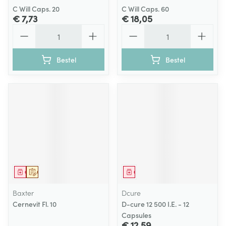
C Will Caps. 20
C Will Caps. 60
€ 7,73
€ 18,05
Aantal
Aantal
Bestel
Bestel
Geneesmiddel
Op voorschrift
Geneesmiddel
Baxter
Dcure
Cernevit Fl. 10
D-cure 12 500 I.E. - 12
Capsules
€ 12,59