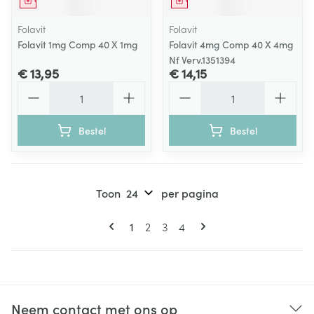
Geneesmiddel
Geneesmiddel
Folavit
Folavit
Folavit 1mg Comp 40 X 1mg
Folavit 4mg Comp 40 X 4mg
Nf Verv.1351394
€ 13,95
€ 14,15
Aantal
Aantal
Bestel
Bestel
Toon
per pagina
Pagina's
U lees momenteel pagina
Pagina
Pagina
Pagina
1
2
3
4
Neem contact met ons op