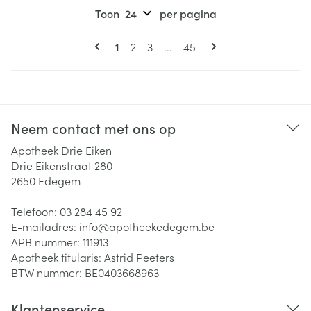
Toon
per pagina
Pagina's
U lees momenteel pagina
Pagina
Pagina
Pagina
1
2
3
...
45
Neem contact met ons op
Apotheek Drie Eiken
Drie Eikenstraat 280
2650
Edegem
Telefoon:
03 284 45 92
E-mailadres:
info@
apotheekedegem.be
APB nummer:
111913
Apotheek titularis:
Astrid Peeters
BTW nummer:
BE0403668963
Klantenservice