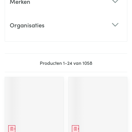
Merken
filter
Organisaties
filter
Producten
1
-
24
van
1058
Geneesmiddel
Geneesmiddel