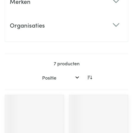
Merken
filter
Organisaties
filter
7
producten
Sorteer op: