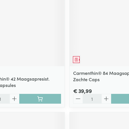
middel
Geneesmiddel
Carmenthin® 84 Maagsapr
in® 42 Maagsapresist.
Zachte Caps
apsules
€ 39,99
Aantal