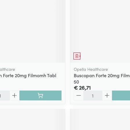
middel
Geneesmiddel
althcare
Opella Healthcare
 Forte 20mg Filmomh Tabl
Buscopan Forte 20mg Fil
50
€ 26,71
Aantal