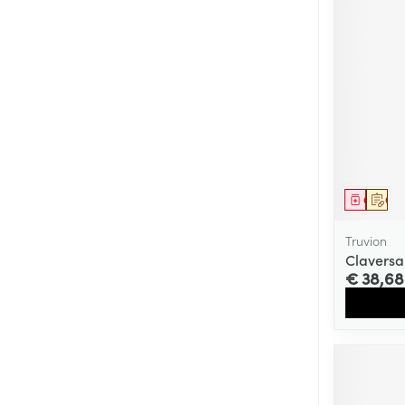
Genees
Op 
Truvion
Claversa
€ 38,68