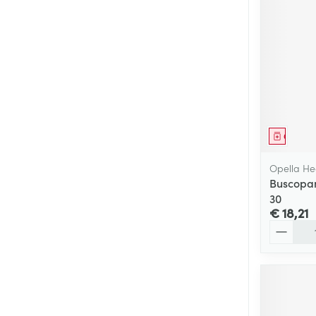
Genees
Opella He
Buscopan
30
€ 18,21
Aantal