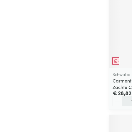
Genees
Schwabe
Carmenth
Zachte C
€ 28,82
Aantal