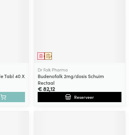
rende
Parfums en
geurproducten
Geneesmiddel
Op voorschrift
Dr Falk Pharma
e Tabl 40 X
Budenofalk 2mg/dosis Schuim
Rectaal
€ 82,12
CBD
Reserveer