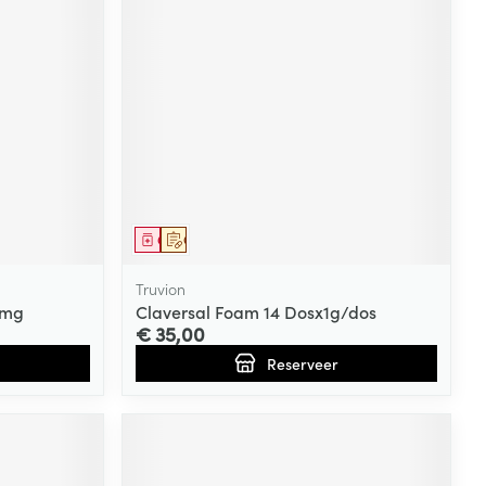
Geneesmiddel
Op voorschrift
Truvion
0mg
Claversal Foam 14 Dosx1g/dos
€ 35,00
Reserveer