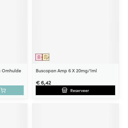
Geneesmiddel
Op voorschrift
a Omhulde
Buscopan Amp 6 X 20mg/1ml
€ 6,42
Reserveer