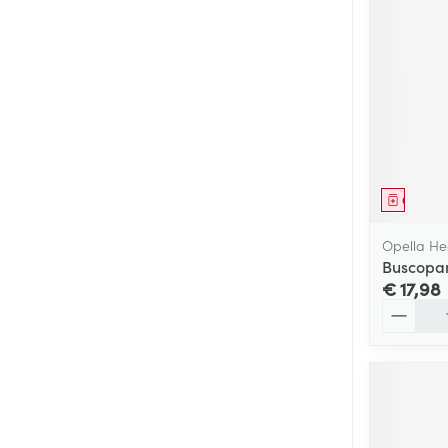
Genees
Opella He
Buscopa
€ 17,98
Aantal