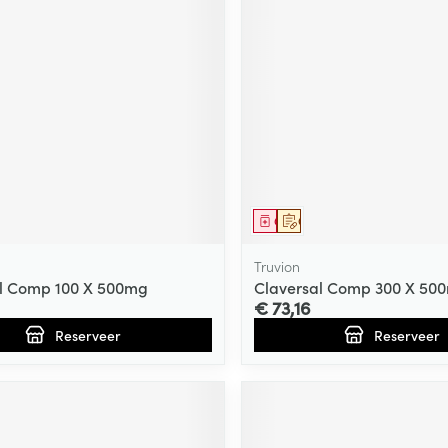
middel
voorschrift
Geneesmiddel
Op voorschrift
Truvion
l Comp 100 X 500mg
Claversal Comp 300 X 50
€ 73,16
Reserveer
Reserveer