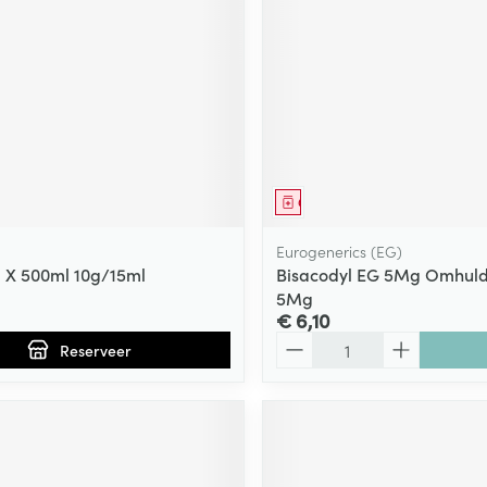
ging
Supplementen
Insectenwe
Mondmaskers
middelen
ssen
 -
id
d
middel
voorschrift
Geneesmiddel
Eurogenerics (EG)
 1 X 500ml 10g/15ml
Bisacodyl EG 5Mg Omhuld
5Mg
€ 6,10
Aantal
Zelfbruiner
Scheren
Reserveer