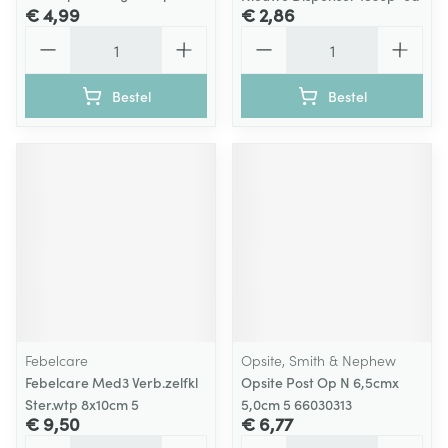
€ 4,99
€ 2,86
Aantal
Aantal
Bestel
Bestel
Febelcare
Opsite, Smith & Nephew
Febelcare Med3 Verb.zelfkl
Opsite Post Op N 6,5cmx
Ster.wtp 8x10cm 5
5,0cm 5 66030313
€ 9,50
€ 6,77
Aantal
Aantal