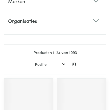
Merken
filter
Organisaties
filter
Producten
1
-
24
van
1093
Sorteer op: