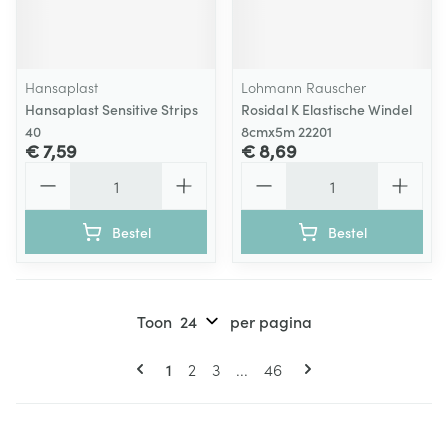
Hansaplast
Lohmann Rauscher
Hansaplast Sensitive Strips
Rosidal K Elastische Windel
40
8cmx5m 22201
€ 7,59
€ 8,69
Aantal
Aantal
Bestel
Bestel
Toon
per pagina
Pagina's
U lees momenteel pagina
Pagina
Pagina
Pagina
1
2
3
...
46