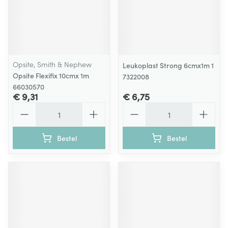
Opsite, Smith & Nephew
Leukoplast Strong 6cmx1m 1
Opsite Flexifix 10cmx 1m
7322008
66030570
€ 9,31
€ 6,75
Aantal
Aantal
Bestel
Bestel