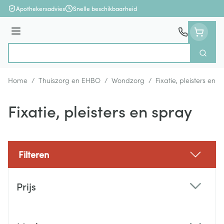
Ga naar de inhoud
Apothekersadvies
Snelle beschikbaarheid
Menu
Zoek
Product, merk, categorie...
Home
/
Thuiszorg en EHBO
/
Wondzorg
/
Fixatie, pleisters en s
Fixatie, pleisters en spray
Filteren
Doorgaan naar productlijst
Prijs
filter