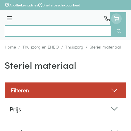
Ga naar de inhoud
Apothekersadvies
Snelle beschikbaarheid
Menu
Zoek
Product, merk, categorie...
Home
/
Thuiszorg en EHBO
/
Thuiszorg
/
Steriel materiaal
Steriel materiaal
Filteren
Doorgaan naar productlijst
Prijs
filter