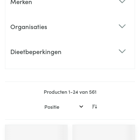
Merken
filter
Organisaties
filter
Dieetbeperkingen
filter
Producten
1
-
24
van
561
Sorteer op: