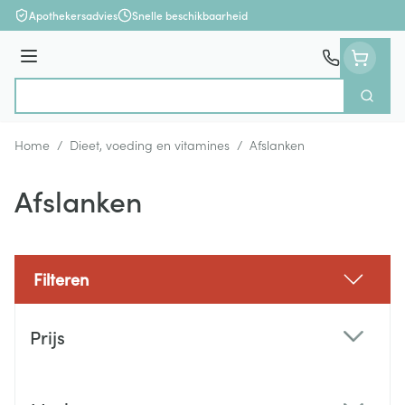
Ga naar de inhoud
Apothekersadvies
Snelle beschikbaarheid
Menu
Zoek
Product, merk, categorie...
Home
/
Dieet, voeding en vitamines
/
Afslanken
Afslanken
Filteren
Doorgaan naar productlijst
Prijs
filter