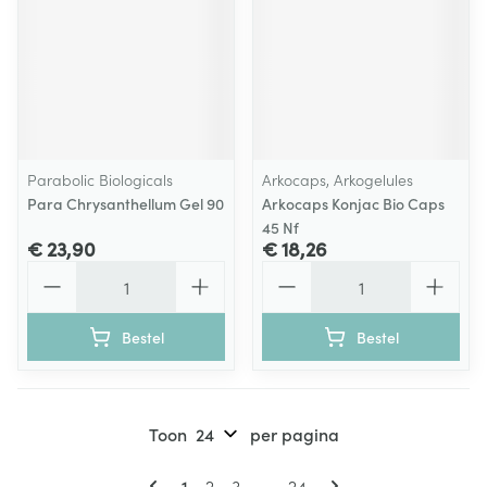
Parabolic Biologicals
Arkocaps, Arkogelules
Para Chrysanthellum Gel 90
Arkocaps Konjac Bio Caps
45 Nf
€ 23,90
€ 18,26
Aantal
Aantal
Bestel
Bestel
Toon
per pagina
Pagina's
U lees momenteel pagina
Pagina
Pagina
Pagina
1
2
3
...
24