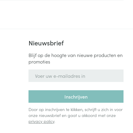
Bed
ng zon
Doorliggen - decubitis
Toon meer
ie
Urinewegen
Nieuwsbrief
id, spanning
Stoppen met roken
 en intieme
Gezichtsreiniging -
Blijf op de hoogte van nieuwe producten en
ontschminken
n Orthopedie
Instrumenten
promoties
sche
n anticonceptie
Reinigingsmelk, - crème, -
Anti tumor middelen
E-mail adres
olie en gel
jn
Tonic - lotion
zorging
Anesthesie
Inschrijven
Micellair water
Specifiek voor de ogen
Door op inschrijven te klikken, schrijft u zich in voor
t
ie
Diverse geneesmiddelen
onze nieuwsbrief en gaat u akkoord met onze
Toon meer
privacy policy
.