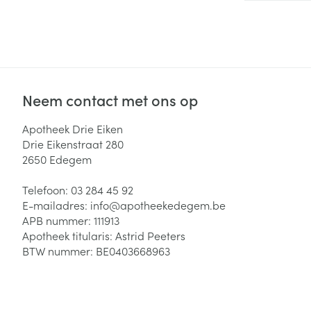
Zuurstof
Eelt
Eksteroog - lik
Ademhalingsste
Toon meer
Neem contact met ons op
Spieren en gew
Specifiek voor
Apotheek Drie Eiken
Naalden en spu
Drie Eikenstraat 280
Lichaamsverzo
2650
Edegem
Infecties
Spuiten
Deodorant
Telefoon:
03 284 45 92
Oplossing voor 
Gezichtsverzor
E-mailadres:
info@
apotheekedegem.be
Naalden
Luizen
APB nummer:
111913
Apotheek titularis:
Astrid Peeters
Naalden voor i
BTW nummer:
BE0403668963
pennaalden
Diagnostica
Toon meer