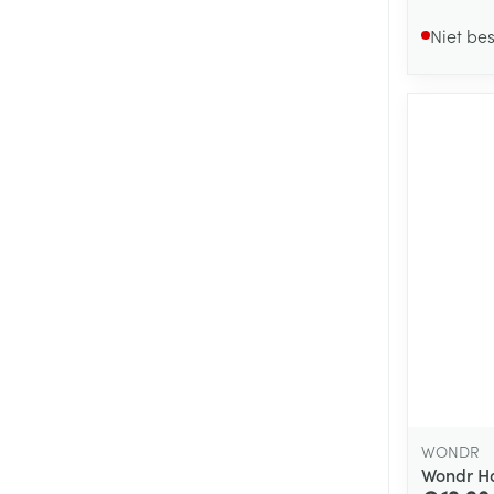
Niet be
WONDR
Wondr Ha