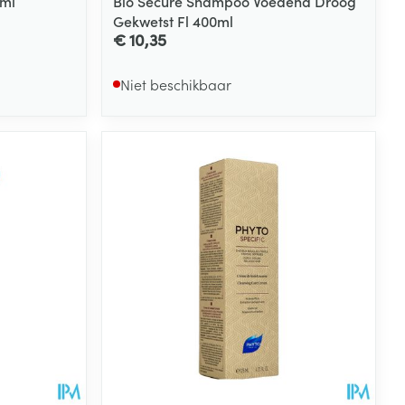
0ml
Bio Secure Shampoo Voedend Droog
Gekwetst Fl 400ml
€ 10,35
Niet beschikbaar