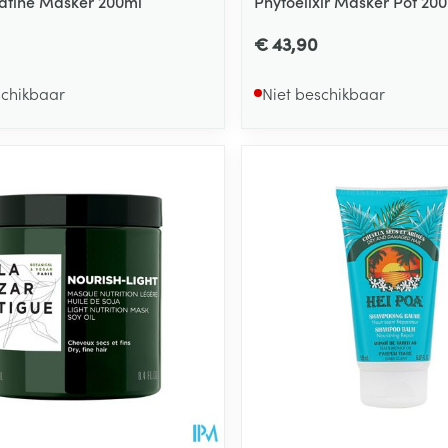
atine Masker 200ml
Phytoelixir Masker Pot 20
€ 43,90
schikbaar
Niet beschikbaar