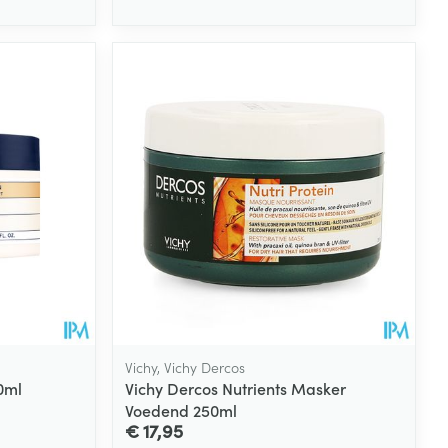
rende
Parfums en
geurproducten
CBD
Vichy, Vichy Dercos
0ml
Vichy Dercos Nutrients Masker
Voedend 250ml
€ 17,95