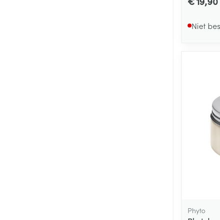
€ 19,90
Niet be
Phyto