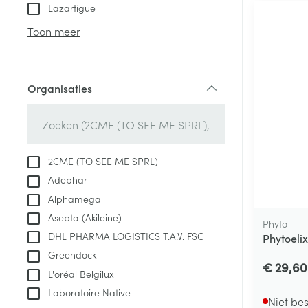
Aerosol toestel
kloven
Tabletten
Lazartigue
Aerosol access
Blaren
Creme, gel en 
Toon meer
Zuurstof
Eelt
Eksteroog - lik
Ademhalingsste
Organisaties
Toon meer
filter
Spieren en gew
Specifiek voor
2CME (TO SEE ME SPRL)
Naalden en spu
Adephar
Lichaamsverzo
Infecties
Alphamega
Spuiten
Deodorant
Asepta (Akileine)
Oplossing voor 
Phyto
Gezichtsverzor
DHL PHARMA LOGISTICS T.A.V. FSC
Phytoelix
Naalden
Luizen
Greendock
€ 29,60
Naalden voor i
L'oréal Belgilux
pennaalden
Laboratoire Native
Diagnostica
Niet be