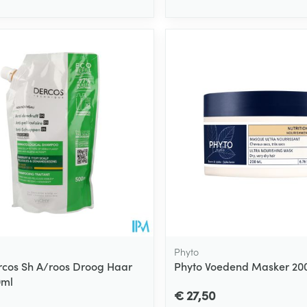
Toon meer
ging
Supplementen
Insectenwe
Mondmaskers
middelen
ssen
 -
id
d
Zelfbruiner
Scheren
Phyto
rcos Sh A/roos Droog Haar
Phyto Voedend Masker 20
0ml
€ 27,50