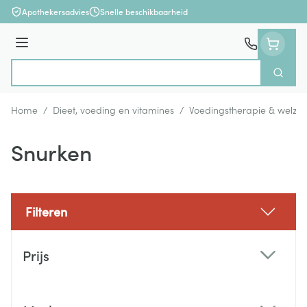
Ga naar de inhoud
Apothekersadvies
Snelle beschikbaarheid
Menu
Zoek
Product, merk, categorie...
Home
/
Dieet, voeding en vitamines
/
Voedingstherapie & welzijn
Snurken
Filteren
Doorgaan naar productlijst
Prijs
filter