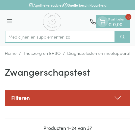
Dia 1 van 1
Ga naar de inhoud
Apothekersadvies
Snelle beschikbaarheid
0
0 artikelen
Menu
€ 0,00
Medicijnen
Zoek
Product, merk, categorie...
Home
/
Thuiszorg en EHBO
/
Diagnosetesten en meetapparatuu
Zwangerschapstest
Filteren
Producten
1
-
24
van
37