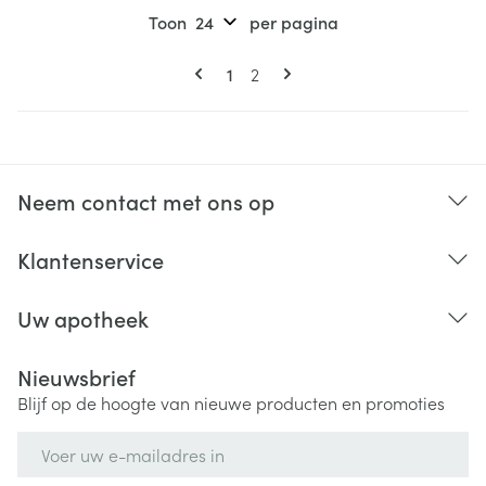
Toon
per pagina
Pagina's
U lees momenteel pagina
Pagina
1
2
Neem contact met ons op
Klantenservice
Uw apotheek
Nieuwsbrief
Blijf op de hoogte van nieuwe producten en promoties
E-mail adres