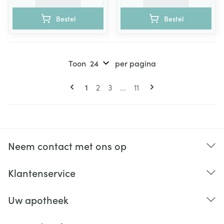
Bestel
Bestel
Toon
per pagina
Pagina's
U lees momenteel pagina
Pagina
Pagina
Pagina
1
2
3
...
11
Neem contact met ons op
Klantenservice
Uw apotheek