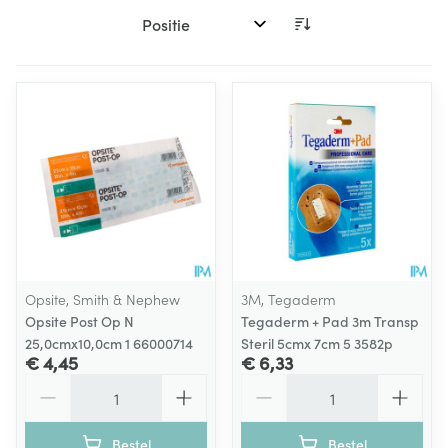
Sorteer op:
Opsite, Smith & Nephew
3M, Tegaderm
Opsite Post Op N
Tegaderm + Pad 3m Transp
25,0cmx10,0cm 1 66000714
Steril 5cmx 7cm 5 3582p
€ 4,45
€ 6,33
Aantal
Aantal
Bestel
Bestel