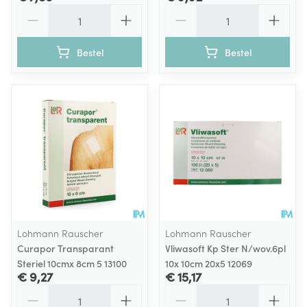
Aantal
Aantal
Bestel
Bestel
Lohmann Rauscher
Lohmann Rauscher
Curapor Transparant
Vliwasoft Kp Ster N/wov.6pl
Steriel 10cmx 8cm 5 13100
10x 10cm 20x5 12069
€ 9,27
€ 15,17
Aantal
Aantal