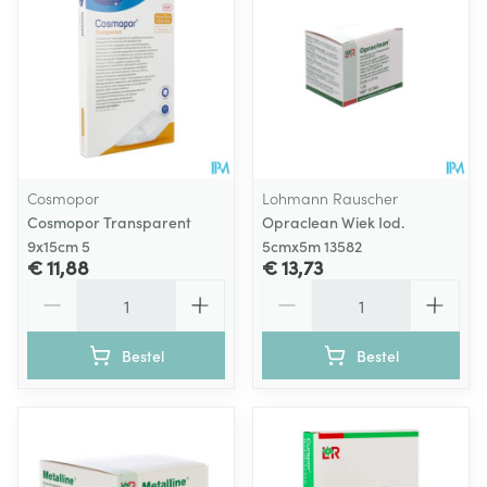
Cosmopor
Lohmann Rauscher
Cosmopor Transparent
Opraclean Wiek Iod.
9x15cm 5
5cmx5m 13582
€ 11,88
€ 13,73
Aantal
Aantal
Bestel
Bestel