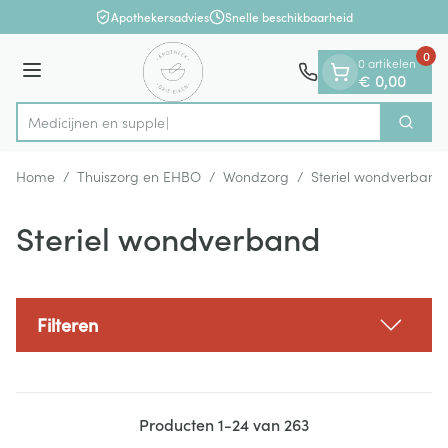
Dia 1 van 1
Ga naar de inhoud
Apothekersadvies
Snelle beschikbaarheid
0
0 artikelen
Menu
€ 0,00
Zoek
Product, merk, categorie...
Home
/
Thuiszorg en EHBO
/
Wondzorg
/
Steriel wondverband
Steriel wondverband
Filteren
Producten
1
-
24
van
263