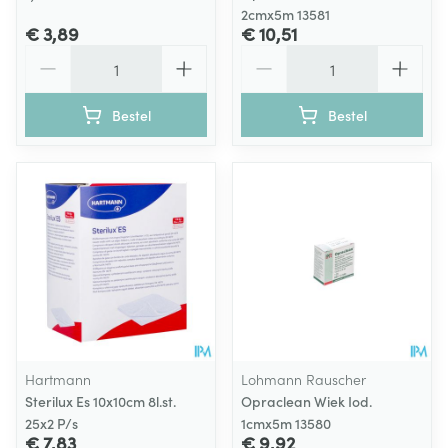
2cmx5m 13581
€ 3,89
€ 10,51
Aantal
Aantal
Bestel
Bestel
Hartmann
Lohmann Rauscher
Sterilux Es 10x10cm 8l.st.
Opraclean Wiek Iod.
25x2 P/s
1cmx5m 13580
€ 7,83
€ 9,92