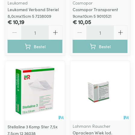
Leukomed
Cosmopor
Leukomed Verband Steriel
Cosmopor Transparent
8,0cmx15cm 5 7238009
9cmx10cm 5 9010521
€ 10,19
€ 10,05
Aantal
Aantal
Bestel
Bestel
Lohmann Rauscher
Stellaline 3 Komp Ster 7,5x
Opraclean Wiek Iod.
7,5cm 12 36038