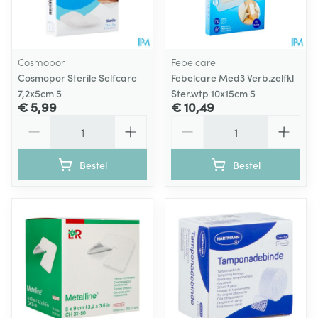
Cosmopor
Febelcare
Cosmopor Sterile Selfcare
Febelcare Med3 Verb.zelfkl
7,2x5cm 5
Ster.wtp 10x15cm 5
€ 5,99
€ 10,49
Aantal
Aantal
Bestel
Bestel