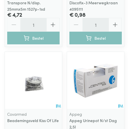
Transpore N/disp.
Discofix-3 Meerwegkraan
25mmx5m 1527p-1sd
4095111
€ 4,72
€ 0,98
Aantal
Aantal
Bestel
Bestel
Covarmed
Appeg
Beademingsveld Kiss Of Life
Appeg Urinepot N/st Dag
2,5l