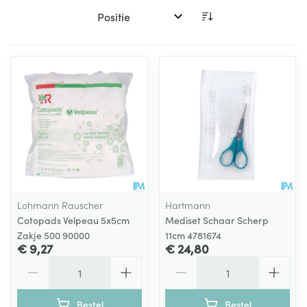
Sorteer op:
Lohmann Rauscher
Hartmann
Cotopads Velpeau 5x5cm
Mediset Schaar Scherp
Zakje 500 90000
11cm 4781674
€ 9,27
€ 24,80
Aantal
Aantal
Bestel
Bestel