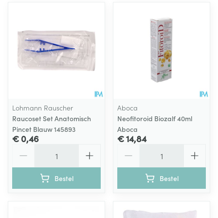
Lohmann Rauscher
Aboca
Raucoset Set Anatomisch
Neofitoroid Biozalf 40ml
Pincet Blauw 145893
Aboca
€ 0,46
€ 14,84
Aantal
Aantal
Bestel
Bestel