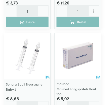
€ 3,73
€ 11,20
Aantal
Aantal
Bestel
Bestel
MaiMed
Sonora Spuit Neussnuiter
Maimed Tongspatels Hout
Baby 2
100
€ 8,66
€ 5,92
Aantal
Aantal