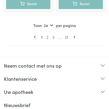
Bestel
Bestel
Toon
per pagina
Pagina's
U lees momenteel pagina
Pagina
Pagina
Pagina
1
2
3
...
12
Neem contact met ons op
Klantenservice
Uw apotheek
Nieuwsbrief