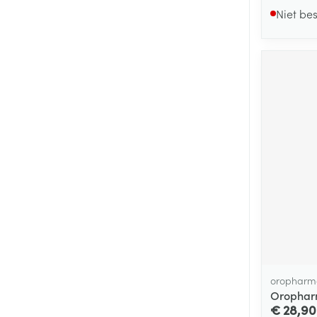
Niet be
oropharm
Oropharm
€ 28,90