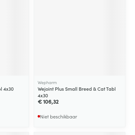
rende
Parfums en
geurproducten
Wepharm
l 4x30
Wejoint Plus Small Breed & Cat Tabl
4x30
CBD
€ 106,32
Niet beschikbaar