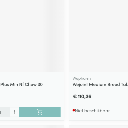
ging
Supplementen
Insectenwe
Mondmaskers
middelen
ssen
 -
id
d
Wepharm
 Plus Min Nf Chew 30
Wejoint Medium Breed Tab
Zelfbruiner
Scheren
€ 110,36
Niet beschikbaar