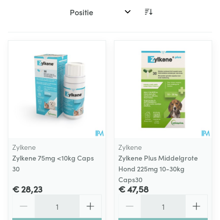
Sorteer op:
Zylkene
Zylkene
Zylkene 75mg <10kg Caps
Zylkene Plus Middelgrote
30
Hond 225mg 10-30kg
Caps30
€ 28,23
€ 47,58
Aantal
Aantal