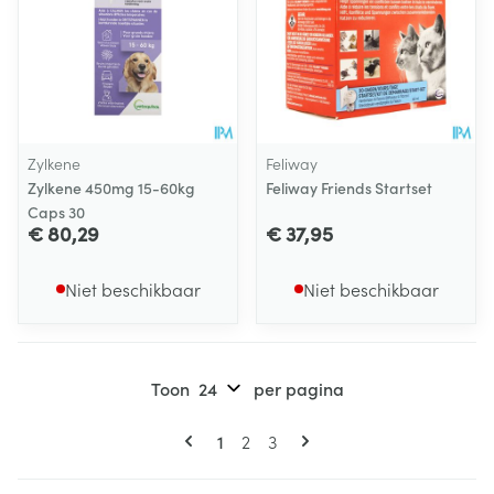
Zylkene
Feliway
Zylkene 450mg 15-60kg
Feliway Friends Startset
Caps 30
€ 80,29
€ 37,95
Niet beschikbaar
Niet beschikbaar
Toon
per pagina
Pagina's
U lees momenteel pagina
Pagina
Pagina
1
2
3