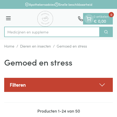
Dia 1 van 1
Ga naar de inhoud
Apothekersadvies
Snelle beschikbaarheid
0
0 artikelen
Menu
€ 0,00
Med
Zoek
Product, merk, categorie...
Home
/
Dieren en insecten
/
Gemoed en stress
Gemoed en stress
Filteren
Producten
1
-
24
van
50