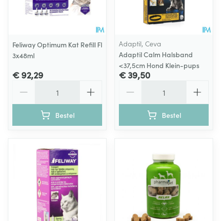
Adaptil, Ceva
Feliway Optimum Kat Refill Fl
Adaptil Calm Halsband
3x48ml
<37,5cm Hond Klein-pups
€ 92,29
€ 39,50
Aantal
Aantal
Bestel
Bestel