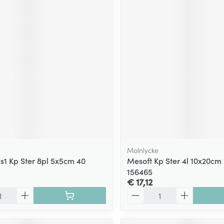
Molnlycke
Es1 Kp Ster 8pl 5x5cm 40
Mesoft Kp Ster 4l 10x20cm
156465
€ 17,12
Aantal