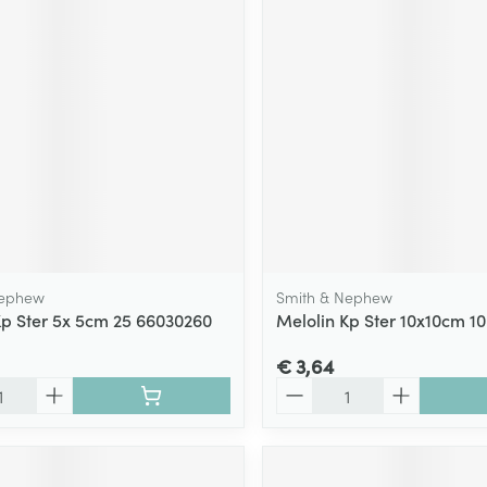
ging
Supplementen
Insectenwe
Mondmaskers
middelen
ssen
 -
id
d
Nephew
Smith & Nephew
Kp Ster 5x 5cm 25 66030260
Melolin Kp Ster 10x10cm 1
Zelfbruiner
Scheren
€ 3,64
Aantal