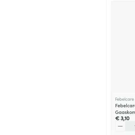
Febelcare
Febelcar
Gaaskomp
€ 3,10
Aantal