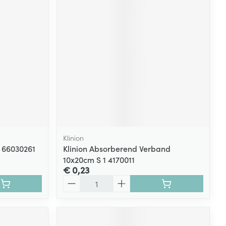
rende
Parfums en
geurproducten
Klinion
0 66030261
Klinion Absorberend Verband
10x20cm S 1 4170011
CBD
€ 0,23
Aantal