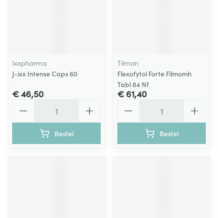
Ixxpharma
Tilman
J-ixx Intense Caps 60
Flexofytol Forte Filmomh
Tabl 84 Nf
€ 46,50
€ 61,40
Aantal
Aantal
Bestel
Bestel