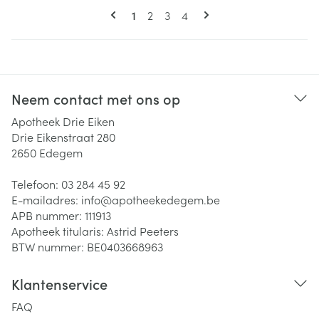
Pagina's
U lees momenteel pagina
Pagina
Pagina
Pagina
1
2
3
4
Neem contact met ons op
Apotheek Drie Eiken
Drie Eikenstraat 280
2650
Edegem
Telefoon:
03 284 45 92
E-mailadres:
info@
apotheekedegem.be
APB nummer:
111913
Apotheek titularis:
Astrid Peeters
BTW nummer:
BE0403668963
Klantenservice
FAQ