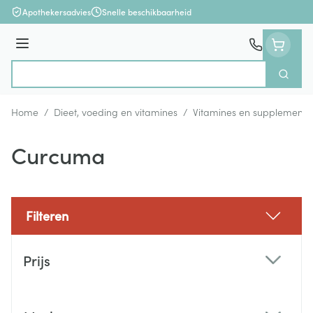
Ga naar de inhoud
Apothekersadvies
Snelle beschikbaarheid
Menu
Zoek
Product, merk, categorie...
Home
/
Dieet, voeding en vitamines
/
Vitamines en supplemente
Curcuma
Filteren
Doorgaan naar productlijst
Prijs
filter