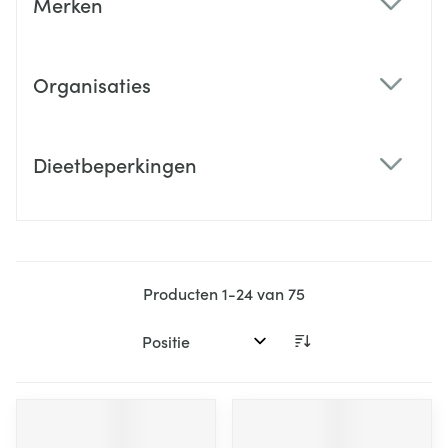
Merken
filter
Organisaties
filter
Dieetbeperkingen
filter
Producten
1
-
24
van
75
Sorteer op: