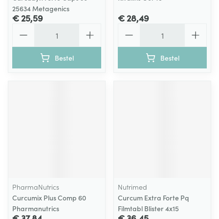
25634 Metagenics
€ 25,59
€ 28,49
Aantal
Aantal
Bestel
Bestel
PharmaNutrics
Nutrimed
Curcumix Plus Comp 60
Curcum Extra Forte Pq
Pharmanutrics
Filmtabl Blister 4x15
€ 37,84
€ 36,45