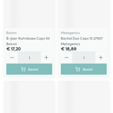
Boiron
Metagenics
B-ijzer Nutridoses Caps 50
Bactiol Duo Caps 15 27907
Boiron
Metagenics
€ 17,20
€ 18,89
Aantal
Aantal
Bestel
Bestel