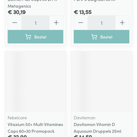
Metagenics
€ 30,19
€ 13,55
Aantal
Aantal
Bestel
Bestel
Febelcare
Davitamon
Vitaxium 50+ Multi Vitamines
Davitamon Vitamin D
Caps 60+30 Promopack
Aquosum Druppels 25ml
€ 32,99
€ 14,59