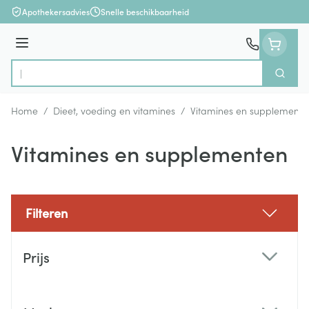
Ga naar de inhoud
Apothekersadvies
Snelle beschikbaarheid
Menu
Zoek
Product, merk, categorie...
Home
/
Dieet, voeding en vitamines
/
Vitamines en supplemente
Vitamines en supplementen
Filteren
Doorgaan naar productlijst
Prijs
filter