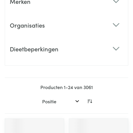
Merken
filter
Organisaties
filter
Dieetbeperkingen
filter
Producten
1
-
24
van
3061
Sorteer op: