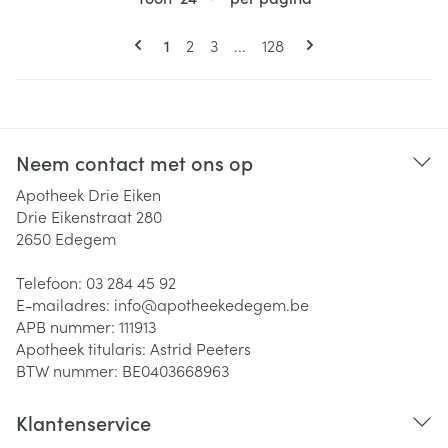
Pagina's
U lees momenteel pagina
Pagina
Pagina
Pagina
1
2
3
...
128
Neem contact met ons op
Apotheek Drie Eiken
Drie Eikenstraat 280
2650
Edegem
Telefoon:
03 284 45 92
E-mailadres:
info@
apotheekedegem.be
APB nummer:
111913
Apotheek titularis:
Astrid Peeters
BTW nummer:
BE0403668963
Klantenservice