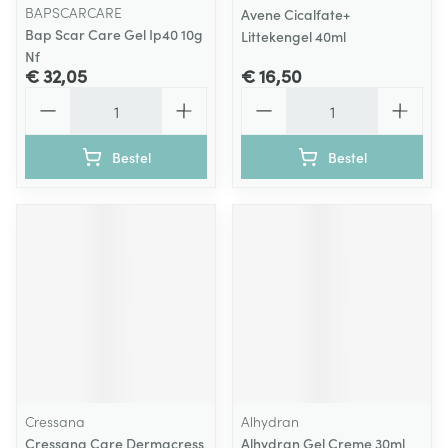
BAPSCARCARE
Avene Cicalfate+
Bap Scar Care Gel Ip40 10g
Littekengel 40ml
Nf
€ 32,05
€ 16,50
Aantal
Aantal
Bestel
Bestel
Cressana
Alhydran
Cressana Care Dermacress
Alhydran Gel Creme 30ml