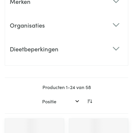
Merken
filter
Organisaties
filter
Dieetbeperkingen
filter
Producten
1
-
24
van
58
Sorteer op: