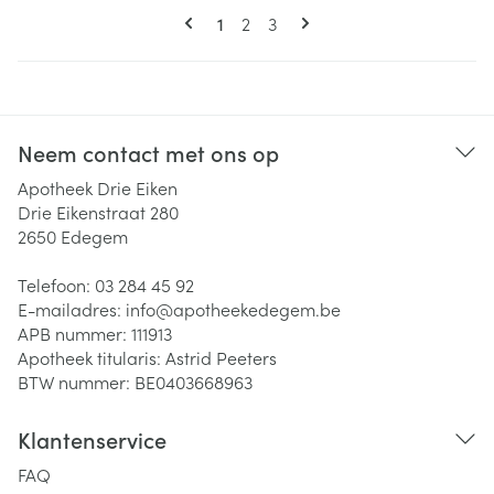
Pagina's
U lees momenteel pagina
Pagina
Pagina
1
2
3
Neem contact met ons op
Apotheek Drie Eiken
Drie Eikenstraat 280
2650
Edegem
Telefoon:
03 284 45 92
E-mailadres:
info@
apotheekedegem.be
APB nummer:
111913
Apotheek titularis:
Astrid Peeters
BTW nummer:
BE0403668963
Klantenservice
FAQ