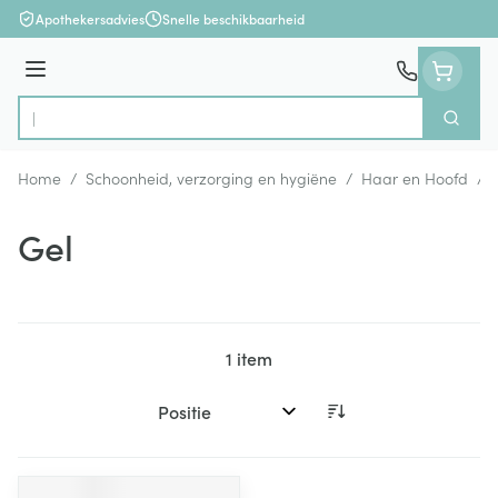
Ga naar de inhoud
Apothekersadvies
Snelle beschikbaarheid
Menu
Zoek
Product, merk, categorie...
Home
/
Schoonheid, verzorging en hygiëne
/
Haar en Hoofd
/
Gel
1
item
Sorteer op: