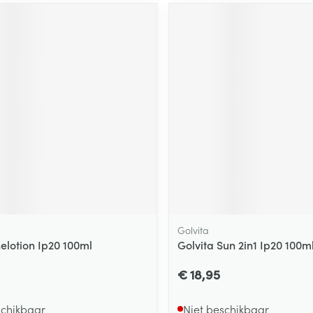
ging
Supplementen
Insectenwe
Mondmaskers
middelen
ssen
 -
id
d
Zelfbruiner
Scheren
Golvita
elotion Ip20 100ml
Golvita Sun 2in1 Ip20 100m
€ 18,95
schikbaar
Niet beschikbaar