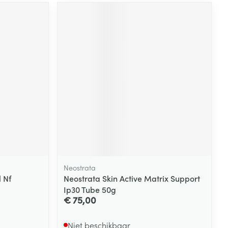
rende
Parfums en
geurproducten
CBD
Neostrata
l Nf
Neostrata Skin Active Matrix Support
Ip30 Tube 50g
€ 75,00
Niet beschikbaar