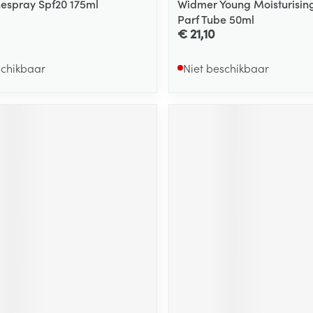
espray Spf20 175ml
Widmer Young Moisturising
Parf Tube 50ml
€ 21,10
schikbaar
Niet beschikbaar