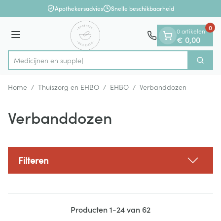
Dia 1 van 1
Ga naar de inhoud
Apothekersadvies
Snelle beschikbaarheid
0
0 artikelen
Menu
€ 0,00
M
Zoek
Product, merk, categorie...
Home
/
Thuiszorg en EHBO
/
EHBO
/
Verbanddozen
Verbanddozen
Filteren
Producten
1
-
24
van
62