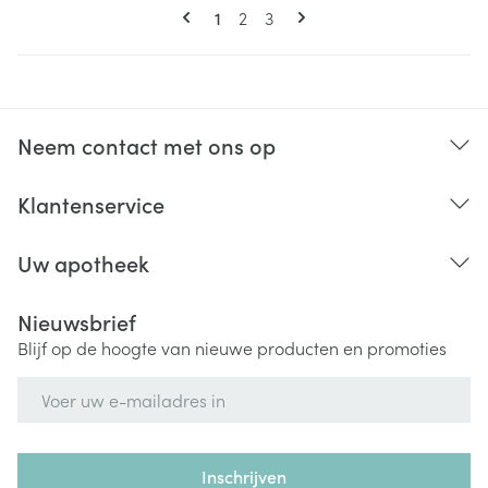
Pagina's
U lees momenteel pagina
Pagina
Pagina
1
2
3
Neem contact met ons op
Klantenservice
Uw apotheek
Nieuwsbrief
Blijf op de hoogte van nieuwe producten en promoties
E-mail adres
Inschrijven