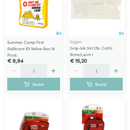
Vygon
Summer Camp First
Grip-lok 3in1 (fix. Cath)
Aid&care Kit Yellow Box 18
9cmx3,4cm 1
Prod.
€ 9,94
€ 15,20
Aantal
Aantal
Bestel
Bestel