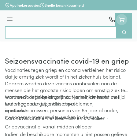
Ga naar de inhoud
Apothekersadvies
Snelle beschikbaarheid
Menu
Zoek
Product, merk, categorie...
Seizoensvaccinatie covid-19 en griep
Vaccinaties tegen griep en corona verkleinen het risico
dat je ernstig ziek wordt of in het ziekenhuis belandt.
Daarom worden deze vaccins aanbevolen aan de
mensen die het grootste risico lopen om ernstig ziek te
worden door griep of corona. Namelijk mensen met
Wanneer? Het is belangrijk dat je je in de herfst op tijd
onderliggende gezondheidsproblemen,
laat vaccineren bij je huisarts of
immuunstoornissen, personen van 65 jaar of ouder,
apotheker
zwangeren, mensen die werken in de zorg, ... .
Coronavaccinatie: het best vóór eind oktober
Griepvaccinatie: vanaf midden oktober
Indien de beschikbare momenten u niet passen gelieve