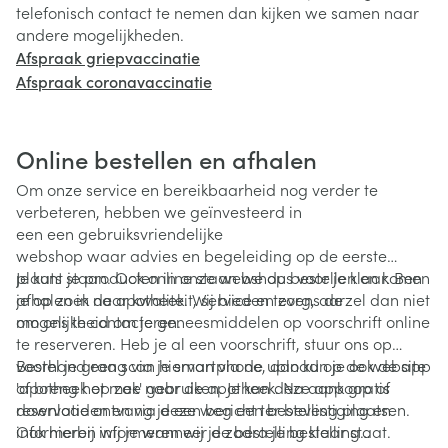
telefonisch contact te nemen dan kijken we samen naar
andere mogelijkheden.
Afspraak griepvaccinatie
Afspraak coronavaccinatie
Online bestellen en afhalen
Om onze service en bereikbaarheid nog verder te
verbeteren, hebben we geïnvesteerd in
een een gebruiksvriendelijke
webshop waar advies en begeleiding op de eerste
plaats staan. Ook online staan we dus voor je klaar. Ben
Je kunt je producten in onze webshop bestellen en komen
je op zoek naar kwaliteit, service en zorg, aarzel dan niet
afhalen in de apotheek. Wij bieden tevens de
om ons te contacteren.
mogelijkheid om je geneesmiddelen op voorschrift online
te reserveren. Heb je al een voorschrift, stuur ons op
voorhand een scan hiervan via de upload op de website
Bestel je graag via je smartphone, dan kun je ook de app
of breng het mee naar de apotheek. Na aankoop of
'apotheek op zak' gebruiken. Je kan deze app gratis
reservatie ontvang je een bericht ter bevestiging en
downloaden en via deze weg een bestelling plaatsen.
informeren wij je wanneer de bestelling klaar staat.
Ook hierbij informeren wij je zodra je bestelling