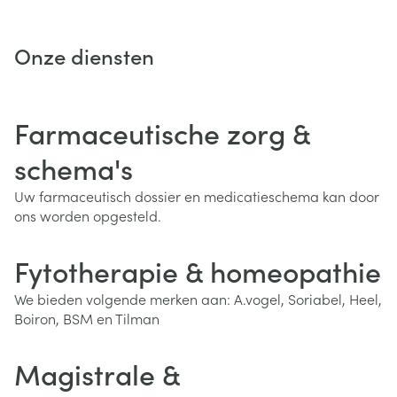
volgende aankoop in de apotheek. U kan eveneens de
punten sparen tot een gewenst groter bedrag. Indien u
uw kaart vergeten bent, ontvangt u een kasticket met de
Onze diensten
vermelde korting, die we bij uw volgend bezoek op uw
spaarkaart zetten.
Farmaceutische zorg &
schema's
Uw farmaceutisch dossier en medicatieschema kan door
ons worden opgesteld.
Fytotherapie & homeopathie
We bieden volgende merken aan: A.vogel, Soriabel, Heel,
Boiron, BSM en Tilman
Magistrale &