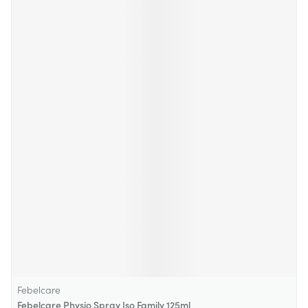
Febelcare
Febelcare Physio Spray Iso Family 125ml