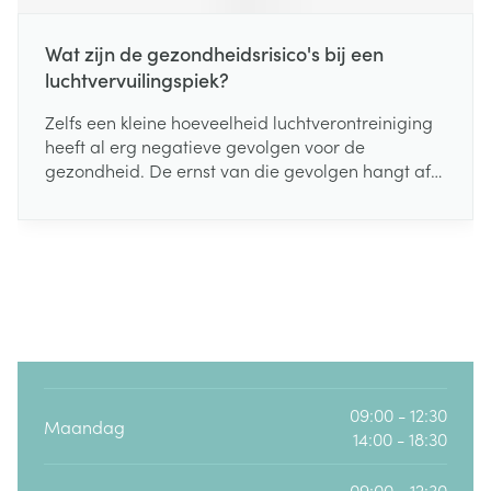
Wat zijn de gezondheidsrisico's bij een
luchtvervuilingspiek?
Zelfs een kleine hoeveelheid luchtverontreiniging
heeft al erg negatieve gevolgen voor de
gezondheid. De ernst van die gevolgen hangt af
van de concentratie en de samenstelling van de
vervuilende stoffen in de lucht, hoe lang je eraan
wordt blootgesteld, welke activiteiten je uitoefent
tijdens de blootstelling en hoe gevoelig je ervoor
bent.
09:00 - 12:30
Maandag
14:00 - 18:30
09:00 - 12:30