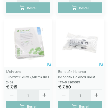
Bestel
Bestel
Molnlycke
Bandafix Helenca
Tubifast Blauw 7,50cmx 1m 1
Bandafix Helanca Borst
2482
T19-6 9285919
€ 7,15
€ 7,80
Aantal
Aantal
Bestel
Bestel