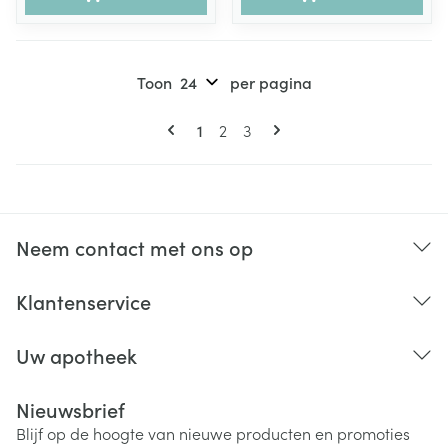
Toon
per pagina
Pagina's
U lees momenteel pagina
Pagina
Pagina
1
2
3
Neem contact met ons op
Klantenservice
Uw apotheek
Nieuwsbrief
Blijf op de hoogte van nieuwe producten en promoties