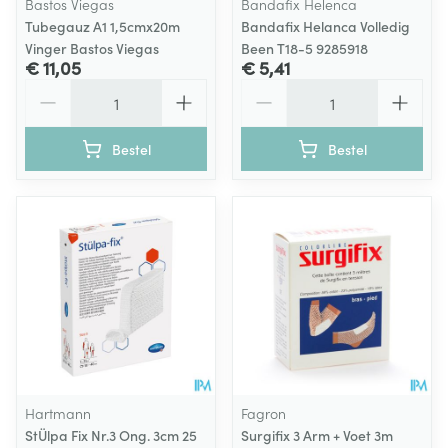
Bastos Viegas
Bandafix Helenca
Tubegauz A1 1,5cmx20m
Bandafix Helanca Volledig
Vinger Bastos Viegas
Been T18-5 9285918
€ 11,05
€ 5,41
Aantal
Aantal
Bestel
Bestel
Hartmann
Fagron
StÜlpa Fix Nr.3 Ong. 3cm 25
Surgifix 3 Arm + Voet 3m