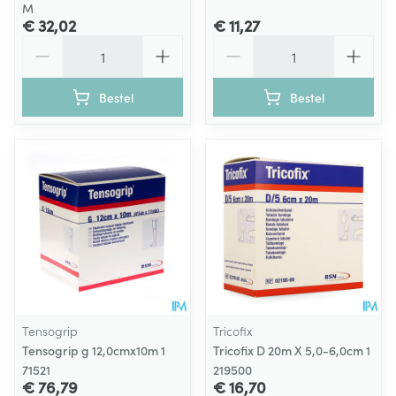
M
€ 32,02
€ 11,27
Aantal
Aantal
Bestel
Bestel
Tensogrip
Tricofix
Tensogrip g 12,0cmx10m 1
Tricofix D 20m X 5,0-6,0cm 1
71521
219500
€ 76,79
€ 16,70