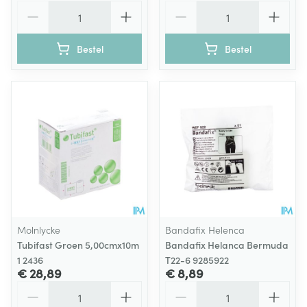
Aantal
Aantal
Bestel
Bestel
Molnlycke
Bandafix Helenca
Tubifast Groen 5,00cmx10m
Bandafix Helanca Bermuda
1 2436
T22-6 9285922
€ 28,89
€ 8,89
Aantal
Aantal