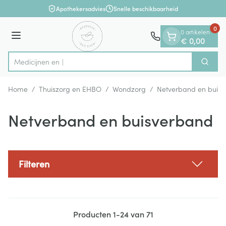
Dia 1 van 1
Ga naar de inhoud
Apothekersadvies
Snelle beschikbaarheid
0
0 artikelen
Menu
€ 0,00
Zoek
Product, merk, categorie...
Home
/
Thuiszorg en EHBO
/
Wondzorg
/
Netverband en buis
Netverband en buisverband
Filteren
Producten
1
-
24
van
71