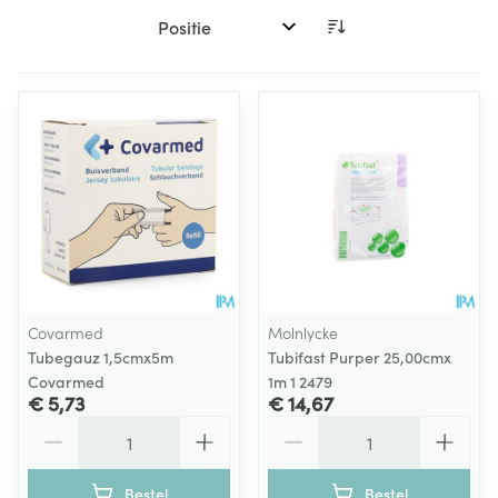
Sorteer op:
Covarmed
Molnlycke
Tubegauz 1,5cmx5m
Tubifast Purper 25,00cmx
Covarmed
1m 1 2479
€ 5,73
€ 14,67
Aantal
Aantal
Bestel
Bestel