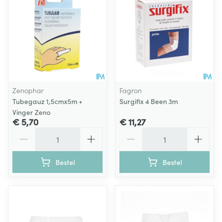
Zenophar
Fagron
Tubegauz 1,5cmx5m +
Surgifix 4 Been 3m
Vinger Zeno
€ 5,70
€ 11,27
Aantal
Aantal
Bestel
Bestel