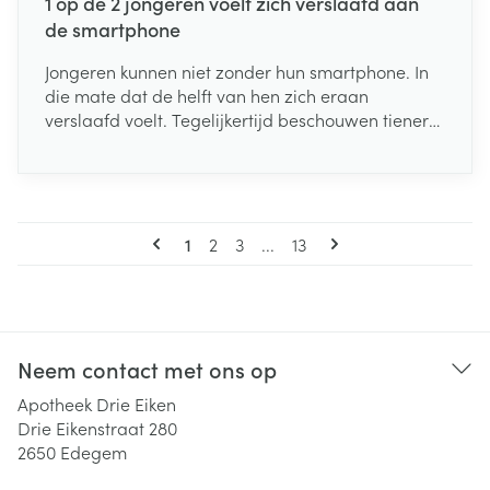
1 op de 2 jongeren voelt zich verslaafd aan
de smartphone
Jongeren kunnen niet zonder hun smartphone. In
die mate dat de helft van hen zich eraan
verslaafd voelt. Tegelijkertijd beschouwen tieners
hun smartphone als een vat vol voordelen: op
school, thuis, onder vrienden, ... Dat blijkt uit een
enquête van de Onafhankelijke Ziekenfondsen bij
976 Belgische jongeren tussen 12 en 23 jaar over
Pagina's
hun digitale welzijn.
U lees momenteel pagina
Pagina
Pagina
Pagina
1
2
3
...
13
Neem contact met ons op
Apotheek Drie Eiken
Drie Eikenstraat 280
2650
Edegem