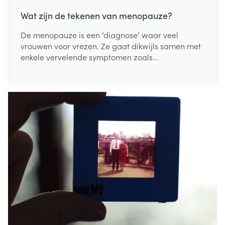
Wat zijn de tekenen van menopauze?
De menopauze is een ‘diagnose’ waar veel
vrouwen voor vrezen. Ze gaat dikwijls samen met
enkele vervelende symptomen zoals
prikkelbaarheid en opvliegers. Toch is het een
normaal onderdeel van het ouder worden.
Gelukkig zijn er oplossingen om deze levensfase
waarin de vruchtbaarheid ophoudt, te verlichten.
Wil je meer weten over wat de menopauze is, aan
welke tekenen je deze periode herkent en hoe je
deze klachten kan aanpakken? Wij geven je alvast
een overzicht.