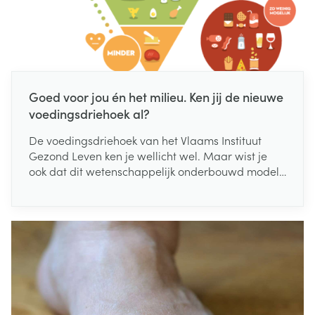
Goed voor jou én het milieu. Ken jij de nieuwe
voedingsdriehoek al?
De voedingsdriehoek van het Vlaams Instituut
Gezond Leven ken je wellicht wel. Maar wist je
ook dat dit wetenschappelijk onderbouwd model
een update kreeg? Bij de oude driehoek uit 2017
lag de focus op voeding en het effect op
gezondheid. Er was echter nood aan een
herziening om de voedingsdriehoek meer
hedendaags te maken. Zo ontstond in 2021 de
nieuwe voedingsdriehoek, die naast gezondheid
volledig in het teken staat van
milieuverantwoorde voeding. Eten moet niet
alleen gezond zijn voor jezelf, maar ook goed