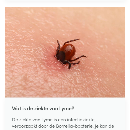
zich: hoe meer expertise een ziekenhuis heeft met
de behandeling van slokdarm- of
pancreaskanker, hoe meer kans een patiënt heeft
op een succesvolle behandeling", aldus minister
De Block. "Met deze maatregel zullen we levens
redden."
Wat is de ziekte van Lyme?
De ziekte van Lyme is een infectieziekte,
veroorzaakt door de Borrelia-bacterie. Je kan de