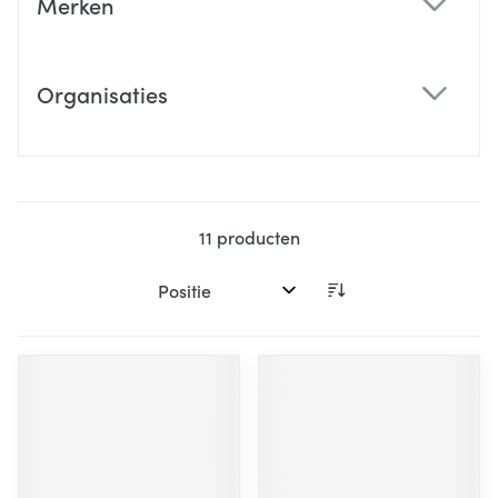
Merken
filter
Organisaties
filter
11
producten
Sorteer op: